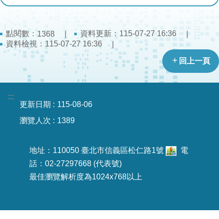
導
教
育
點閱數：
資料更新：
115-07-27 16:36
1368
資料檢視：
115-07-27 16:36
下
回上一頁
載
專
區
:::
更新日期
115-08-06
民
瀏覽人次
1389
力
園
地
地址：110050 臺北市信義區松仁路1號
電
話：02-27297668 (代表號)
政
最佳瀏覽解析度為1024x768以上
府
資
訊
公