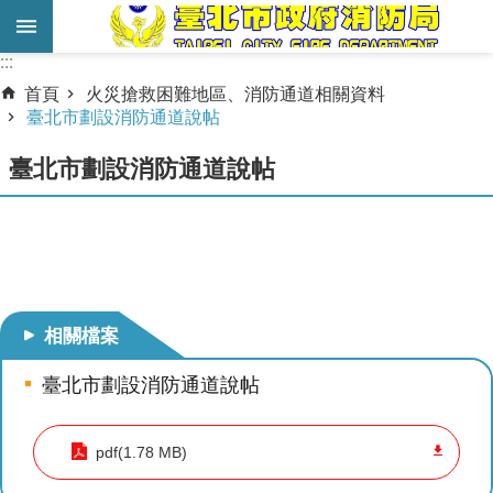
跳到主要內容區塊
:::
:::
進
首頁
火災搶救困難地區、消防通道相關資料
階
臺北市劃設消防通道說帖
搜
臺北市劃設消防通道說帖
尋
業
務
服
務
相關檔案
機
關
臺北市劃設消防通道說帖
簡
介
pdf(1.78 MB)
宣