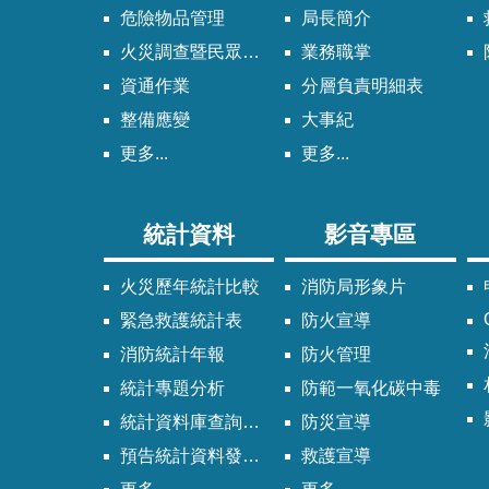
危險物品管理
局長簡介
火災調查暨民眾申請服務
業務職掌
資通作業
分層負責明細表
整備應變
大事紀
更多...
更多...
統計資料
影音專區
火災歷年統計比較
消防局形象片
緊急救護統計表
防火宣導
消防統計年報
防火管理
統計專題分析
防範一氧化碳中毒
統計資料庫查詢系統
防災宣導
預告統計資料發布時間表
救護宣導