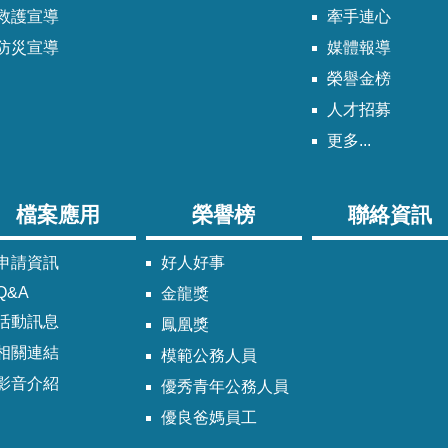
救護宣導
牽手連心
防災宣導
媒體報導
榮譽金榜
人才招募
更多...
檔案應用
榮譽榜
聯絡資訊
申請資訊
好人好事
Q&A
金龍獎
活動訊息
鳳凰獎
相關連結
模範公務人員
影音介紹
優秀青年公務人員
優良爸媽員工