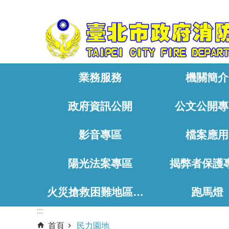
:::
跳到主要內容區塊
業務服務
機關簡介
政府資訊公開
公文公開專
影音專區
檔案應用
陽光法案專區
揭弊者保護
火災搶救困難地區、消防通道相關資料
跑馬燈
:::
首頁
民力園地