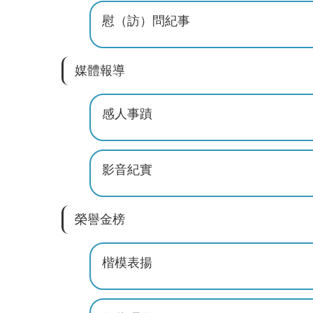
慰（訪）問紀事
媒體報導
感人事蹟
影音紀實
榮譽金榜
楷模表揚