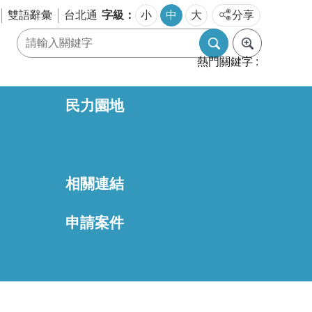
字級
雙語辭彙
台北通
小
中
大
分享
熱門關鍵字
民力園地
相關連結
區
申請案件