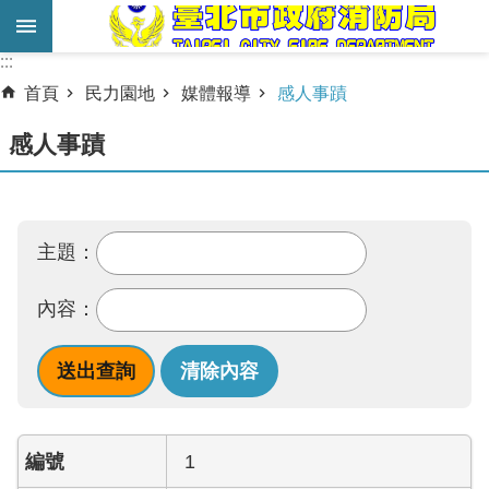
跳到主要內容區塊
:::
:::
進
首頁
民力園地
媒體報導
感人事蹟
階
搜
感人事蹟
尋
業
務
主題：
服
務
內容：
機
關
簡
介
1
宣