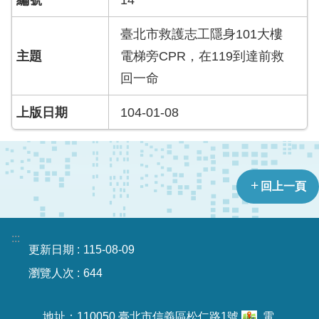
員
工
臺北市救護志工隱身101大樓
專
區
電梯旁CPR，在119到達前救
回一命
網
站
104-01-08
導
覽
回
回上一頁
首
頁
:::
English
更新日期
115-08-09
瀏覽人次
644
常
見
問
地址：110050 臺北市信義區松仁路1號
電