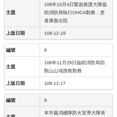
陽
106年10月4日緊急救護大隊協
光
助消防局執行OHCA勤務，患
法
案
者康復出院
專
區
108-12-19
揭
弊
8
者
保
106年11月29日協助消防局四
護
獸山山域搜救勤務
專
區
108-12-17
個
人
9
資
料
本市義消總隊防火宣導大隊表
保