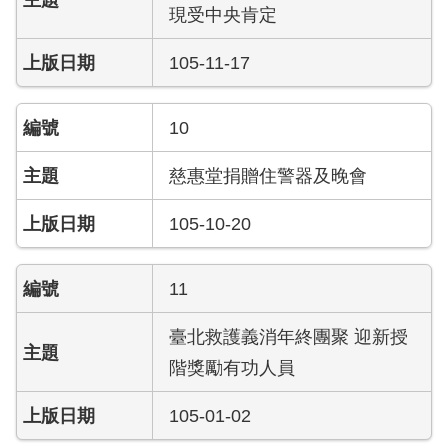
現受中央肯定
護
專
105-11-17
區
性
10
別
主
慈惠堂捐贈住警器及晚會
流
化
105-10-20
專
區
11
申
請
臺北救護義消年終團聚 迎新授
案
階獎勵有功人員
件
105-01-02
火
災