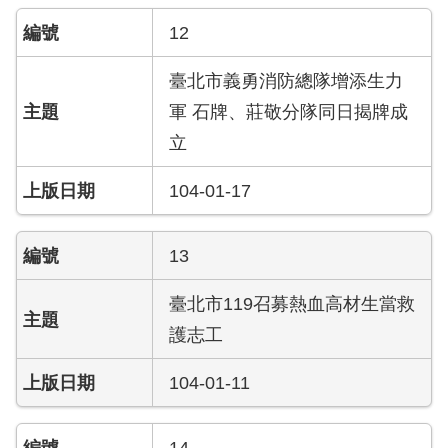
搶
12
救
困
臺北市義勇消防總隊增添生力
難
地
軍 石牌、莊敬分隊同日揭牌成
區、
立
消
防
104-01-17
通
道
相
13
關
資
臺北市119召募熱血高材生當救
料
護志工
跑
104-01-11
馬
燈
14