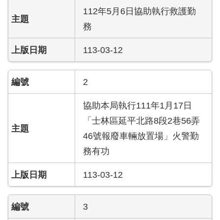
導
112年5月6日協助執行救護勤
教
務
育
113-03-12
下
載
專
2
區
協助本局執行111年1月17日
民
「士林區延平北路8段2巷56弄
力
園
46號報廢車輛放置場」火警勤
地
務有功
政
113-03-12
府
資
訊
3
公