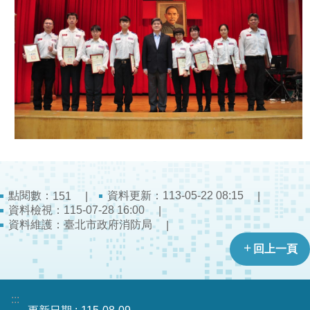
導
教
育
下
載
專
區
民
力
園
點閱數：
資料更新：113-05-22 08:15
151
地
資料檢視：115-07-28 16:00
資料維護：臺北市政府消防局
政
回上一頁
府
資
訊
:::
公