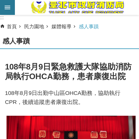
跳到主要內容區塊
:::
:::
進
首頁
民力園地
媒體報導
感人事蹟
階
搜
感人事蹟
尋
業
108年8月9日緊急救護大隊協助消防
務
局執行OHCA勤務，患者康復出院
服
務
108年8月9日出勤中山區OHCA勤務，協助執行
機
CPR，後續追蹤患者康復出院。
關
簡
介
宣