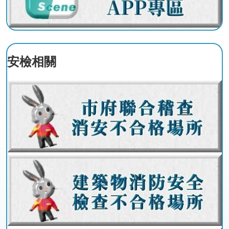
政
策
政
府
安檢相關
網
站
資
料
開
放
宣
告
版
權
宣
告