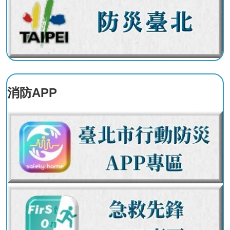
系
統
雙
語
辭
彙
消防APP
台
北
通
隱
私
權
及
資
訊
安
全