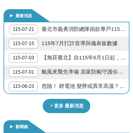
液化石油氣零售業者應設置安全技術人員
導
教
最新消息
育
防範流感–勤洗手、接種流感疫苗；警覺流感症狀，戴口罩，速就醫。
臺北市義勇消防總隊捐款專戶115年上半年度收支情形公告
115-07-21
下
多一分防災準備 少一分財產損失
載
115年7月打詐宣導與儀表板數據
115-07-15
專
供公眾使用建築物內進行明火表演，應申請許可，違者處以罰緩
區
【無菸臺北】自115年6月1日起，西門町商圈實施禁菸。115年8月1日起迪化街商圈、心中山線形公園周邊商圈實施禁菸。
115-07-03
打119說清楚講明白 消防隊救人性命馬上來
民
颱風來襲先準備 居家防颱守護你我安全
115-07-01
力
園
快樂出門去 隨手關電器
危險！ 鋰電池 變胖或異常高溫？請立刻停止使用並妥善回收！
115-06-23
地
防範火災 人人有責 人人防火 戶戶安全
政
更多 最新消息
府
地震來時不慌張 生命安全有保障
資
訊
新聞稿
公
瓦斯燃燒通風好 生命安全才可保