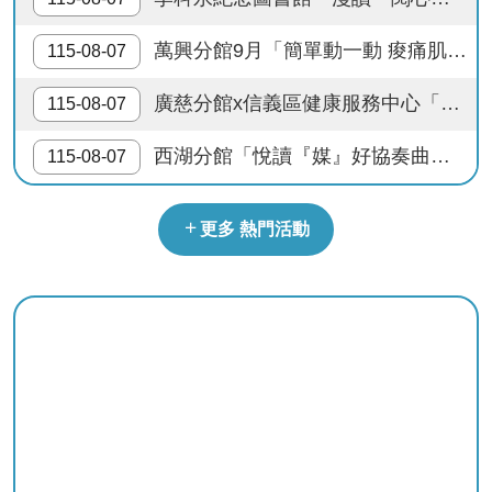
檔
案
萬興分館9月「簡單動一動 痠痛肌少不上身」健康主題講座，歡迎報名參加。
115-08-07
應
用
廣慈分館x信義區健康服務中心「慢性病健檢報你知──預防三高」健康促進講座
115-08-07
榮
西湖分館「悅讀『媒』好協奏曲」系列活動，歡迎踴躍參加!
115-08-07
譽
榜
更多 熱門活動
聯
絡
資
訊
相
關
連
結