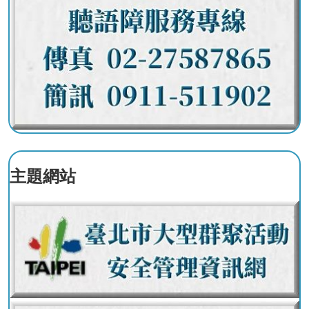
搶
救
困
難
地
區、
消
防
通
道
相
主題網站
關
資
料
跑
馬
燈