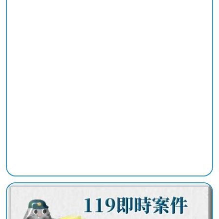
陽
光
法
案
專
區
揭
弊
者
保
護
專
區
個
人
資
料
保