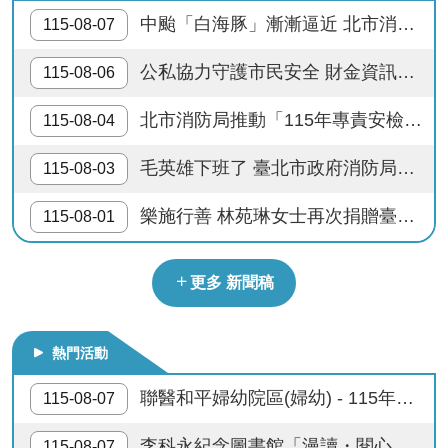
開
中颱「白海豚」漸漸逼近 北市消防局籲請民眾加強防颱整備
115-08-07
請禮讓救災救護車輛
公
公私協力守護市民安全 財金資訊公司慷慨解囊 捐贈臺北市政府消防局警備車及先進救災裝備
115-08-06
文
防制縱火檢舉連線
公
北市消防局推動「115年專責安檢講習訓練」升級執法檢查能力 嚴把公共安全第一關
115-08-04
開
8月13日14：30至15：00防空演習行網降速演練， 請預為因應，詳洽NCC官網
專
毛英雄下班了 臺北市政府消防局開放2隻退役搜救犬寄養 邀您陪伴搜救毛英雄展開幸福第二人生
115-08-03
區
年節網購慎防詐騙，低價年貨物相信、金流驗證是詐術，守住紅包好過年。
樂施行善 林苑琳女士再次捐贈臺北市政府消防局消防警備車1輛
115-08-01
統
計
資
更多 新聞稿
料
影
熱門活動
音
專
聯醫和平婦幼院區(婦幼) - 115年「親子共讀工作坊」活動
115-08-07
區
李科永紀念圖書館「漫讀・閱心境」主題書展
115-08-07