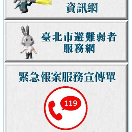
護
專
區
性
別
主
流
化
專
區
申
請
案
件
火
災