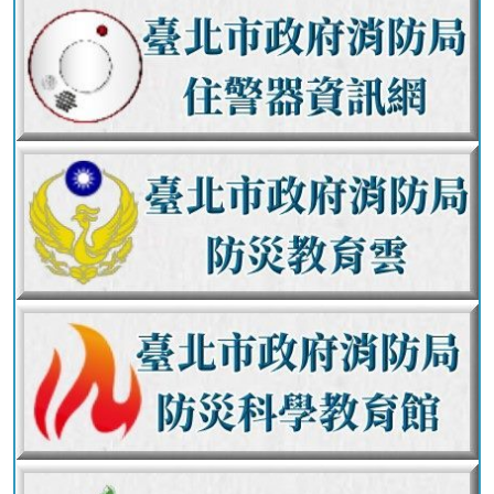
員
工
專
區
網
站
導
覽
English
常
見
問
答
陳
情