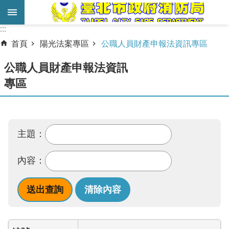
跳到主要內容區塊
:::
:::
進
首頁
陽光法案專區
公職人員財產申報法資訊專區
階
搜
公職人員財產申報法資訊
尋
專區
業
務
服
主題：
務
內容：
機
關
簡
介
宣