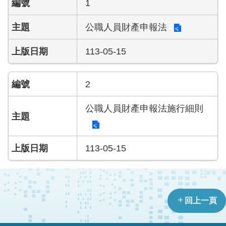
1
導
教
公職人員財產申報法
育
113-05-15
下
載
專
2
區
公職人員財產申報法施行細則
民
力
園
113-05-15
地
政
府
資
回上一頁
訊
公