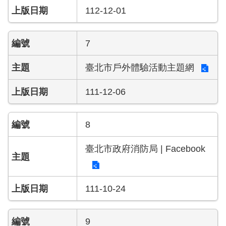
檔
112-12-01
案
應
用
7
榮
臺北市戶外體驗活動主題網
譽
榜
111-12-06
聯
絡
8
資
訊
臺北市政府消防局 | Facebook
相
關
111-10-24
連
結
9