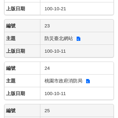
資
100-10-21
訊
安
全
23
政
策
防災臺北網站
政
100-10-11
府
網
站
24
資
料
開
桃園市政府消防局
放
宣
100-10-11
告
版
25
權