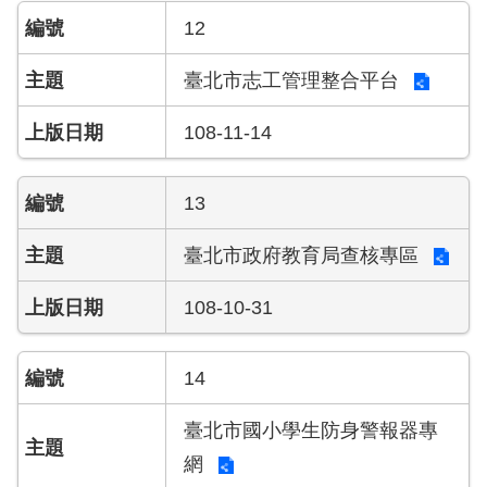
護
12
專
區
臺北市志工管理整合平台
性
108-11-14
別
主
流
13
化
專
臺北市政府教育局查核專區
區
108-10-31
申
請
案
14
件
臺北市國小學生防身警報器專
火
網
災