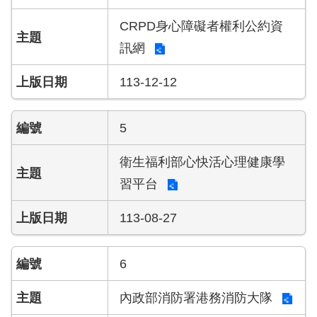
開
CRPD身心障礙者權利公約資
公
訊網
文
公
113-12-12
開
專
區
5
統
衛生福利部心快活心理健康學
計
習平台
資
料
113-08-27
影
音
6
專
區
內政部消防署港務消防大隊