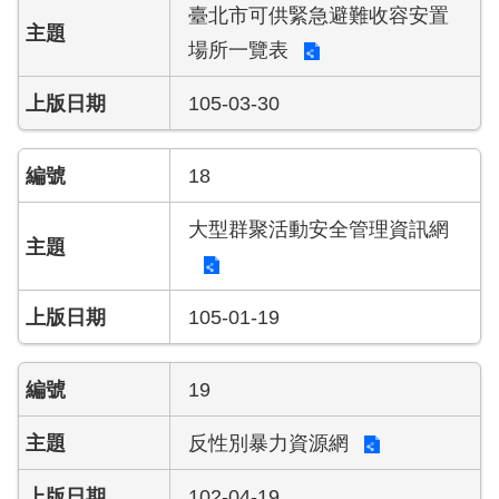
員
臺北市可供緊急避難收容安置
工
場所一覽表
專
區
105-03-30
網
站
18
導
覽
大型群聚活動安全管理資訊網
回
首
105-01-19
頁
English
19
常
反性別暴力資源網
見
問
102-04-19