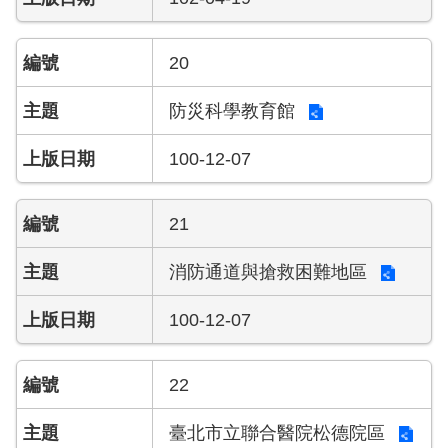
答
陳
20
情
系
防災科學教育館
統
100-12-07
雙
語
辭
21
彙
消防通道與搶救困難地區
台
北
100-12-07
通
隱
22
私
權
臺北市立聯合醫院松德院區
及