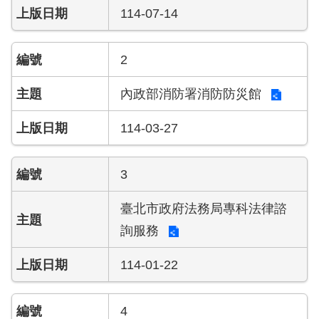
導
114-07-14
教
育
2
下
內政部消防署消防防災館
載
專
區
114-03-27
民
3
力
園
臺北市政府法務局專科法律諮
地
詢服務
政
府
114-01-22
資
訊
公
4