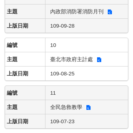
陽
光
內政部消防署消防月刊
法
案
109-09-28
專
區
10
揭
弊
臺北市政府主計處
者
保
109-08-25
護
專
區
11
個
全民急救教學
人
資
109-07-23
料
保