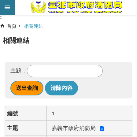
跳到主要內容區塊
:::
:::
進
首頁
相關連結
階
搜
相關連結
尋
業
務
主題：
服
務
機
關
簡
1
介
嘉義市政府消防局
宣