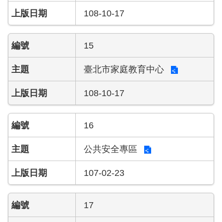
搶
108-10-17
救
困
難
15
地
區、
臺北市家庭教育中心
消
防
108-10-17
通
道
相
16
關
資
公共安全專區
料
107-02-23
跑
馬
燈
17