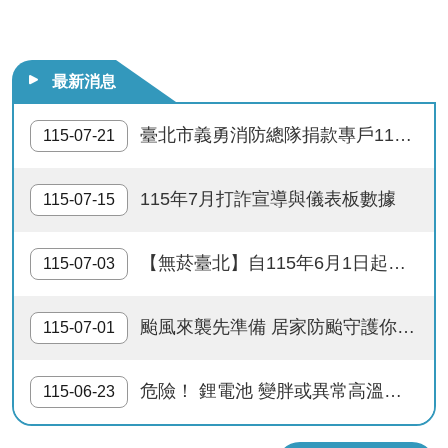
防範流感–勤洗手、接種流感疫苗；警覺流感症狀，戴口罩
最新消息
多一分防災準備 少一分財產損失
臺北市義勇消防總隊捐款專戶115年上半年度收支情形公告
115-07-21
供公眾使用建築物內進行明火表演，應申請許可，違者處以
115年7月打詐宣導與儀表板數據
打119說清楚講明白 消防隊救人性命馬上來
115-07-15
快樂出門去 隨手關電器
【無菸臺北】自115年6月1日起，西門町商圈實施禁菸。115年8月1日起迪化街商圈、心中山線形公園周邊商圈實施禁菸。
115-07-03
防範火災 人人有責 人人防火 戶戶安全
颱風來襲先準備 居家防颱守護你我安全
115-07-01
地震來時不慌張 生命安全有保障
危險！ 鋰電池 變胖或異常高溫？請立刻停止使用並妥善回收！
115-06-23
瓦斯燃燒通風好 生命安全才可保