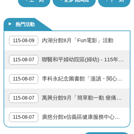
熱門活動
內湖分館8月「Fun電影」活動
115-08-09
聯醫和平婦幼院區(婦幼) - 115年「親子共讀工作坊」活動
115-08-07
李科永紀念圖書館「漫讀・閱心境」主題書展
115-08-07
萬興分館9月「簡單動一動 痠痛肌少不上身」健康主題講座，歡迎報名參加。
115-08-07
廣慈分館x信義區健康服務中心「慢性病健檢報你知──預防三高」健康促進講座
115-08-07