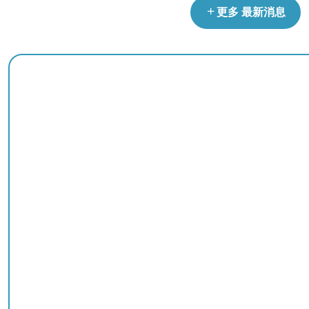
請禮讓救災救護車輛
更多 最新消息
防制縱火檢舉連線
8月13日14：30至15：00防空演習行網降速演練， 請預
年節網購慎防詐騙，低價年貨物相信、金流驗證是詐術，守
遭遇突發威脅，保命關鍵三步驟-先跑、躲好、通報110、11