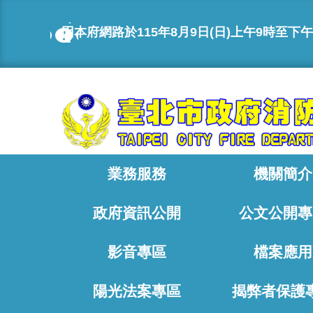
跳到主要內容區塊
因本府網路於115年8月9日(日)上午9時至下午
:::
業務服務
機關簡介
政府資訊公開
公文公開專
影音專區
檔案應用
陽光法案專區
揭弊者保護