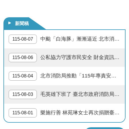
，速就醫。
新聞稿
中颱「白海豚」漸漸逼近 北市消防局籲請民眾加強防颱整備
115-08-07
罰緩
公私協力守護市民安全 財金資訊公司慷慨解囊 捐贈臺北市政府消防局警備車及先進救災裝備
115-08-06
北市消防局推動「115年專責安檢講習訓練」升級執法檢查能力 嚴把公共安全第一關
115-08-04
毛英雄下班了 臺北市政府消防局開放2隻退役搜救犬寄養 邀您陪伴搜救毛英雄展開幸福第二人生
115-08-03
樂施行善 林苑琳女士再次捐贈臺北市政府消防局消防警備車1輛
115-08-01