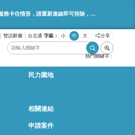
，請重新連線即可排除，造成不便，敬請見諒。
字級
雙語辭彙
台北通
小
中
大
分享
熱門關鍵字
民力園地
相關連結
區
申請案件