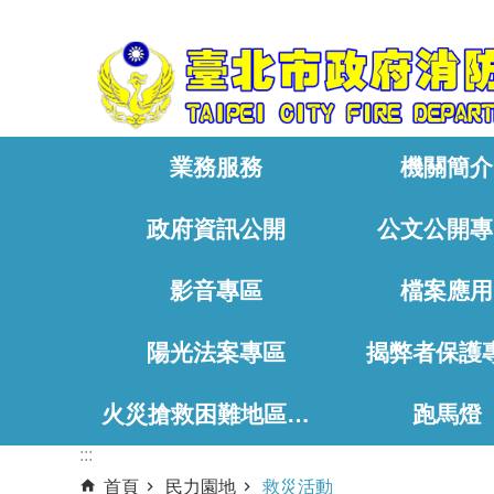
:::
跳到主要內容區塊
業務服務
機關簡介
政府資訊公開
公文公開專
影音專區
檔案應用
陽光法案專區
揭弊者保護
火災搶救困難地區、消防通道相關資料
跑馬燈
:::
首頁
民力園地
救災活動