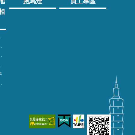
地
跑馬燈
員工專區
相
料