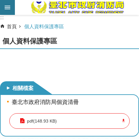
跳到主要內容區塊
:::
:::
進
首頁
個人資料保護專區
階
搜
個人資料保護專區
尋
業
務
服
務
相關檔案
機
臺北市政府消防局個資清冊
關
簡
介
pdf(148.93 KB)
宣