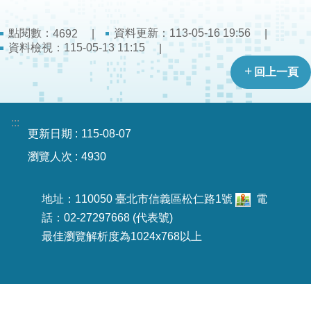
導
教
點閱數：
資料更新：
113-05-16 19:56
4692
育
資料檢視：
115-05-13 11:15
回上一頁
下
載
專
:::
區
更新日期
115-08-07
民
瀏覽人次
4930
力
園
地址：110050 臺北市信義區松仁路1號
電
地
話：02-27297668 (代表號)
最佳瀏覽解析度為1024x768以上
政
府
資
訊
公