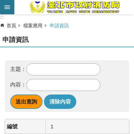
跳到主要內容區塊
:::
:::
進
首頁
檔案應用
申請資訊
階
搜
申請資訊
尋
業
務
主題：
服
務
內容：
機
關
簡
介
1
宣