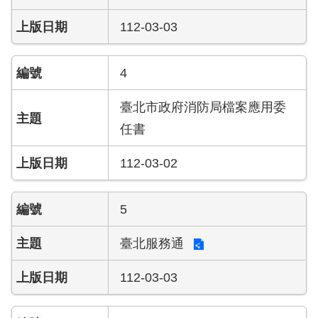
開
112-03-03
公
文
4
公
開
專
臺北市政府消防局檔案應用委
區
任書
統
112-03-02
計
資
料
5
影
臺北服務通
音
專
112-03-03
區