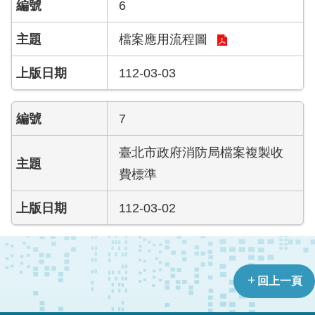
檔
6
案
應
檔案應用流程圖
用
112-03-03
榮
譽
7
榜
臺北市政府消防局檔案複製收
聯
絡
費標準
資
訊
112-03-02
相
關
連
回上一頁
結