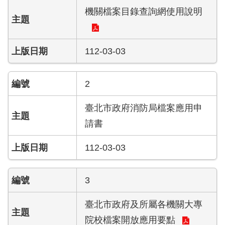
導
機關檔案目錄查詢網使用說明
教
育
112-03-03
下
載
專
2
區
臺北市政府消防局檔案應用申
民
請書
力
園
112-03-03
地
政
3
府
資
臺北市政府及所屬各機關大專
訊
公
院校檔案開放應用要點