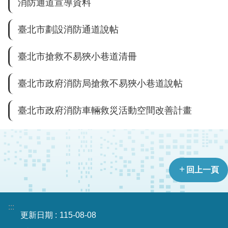
消防通道宣導資料
導
教
臺北市劃設消防通道說帖
育
下
臺北市搶救不易狹小巷道清冊
載
專
臺北市政府消防局搶救不易狹小巷道說帖
區
臺北市政府消防車輛救災活動空間改善計畫
民
力
園
地
回上一頁
政
府
資
:::
訊
更新日期
115-08-08
公