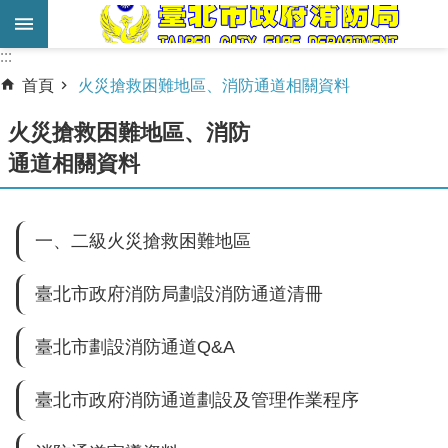
跳到主要內容區塊
:::
:::
進
首頁
火災搶救困難地區、消防通道相關資料
階
搜
火災搶救困難地區、消防
尋
通道相關資料
業
務
一、二級火災搶救困難地區
服
務
臺北市政府消防局劃設消防通道清冊
機
關
臺北市劃設消防通道Q&A
簡
介
臺北市政府消防通道劃設及管理作業程序
宣