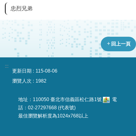
導
忠烈兄弟
教
育
下
載
回上一頁
專
區
:::
民
更新日期
115-08-06
力
瀏覽人次
1982
園
地
地址：110050 臺北市信義區松仁路1號
電
政
話：02-27297668 (代表號)
府
最佳瀏覽解析度為1024x768以上
資
訊
公