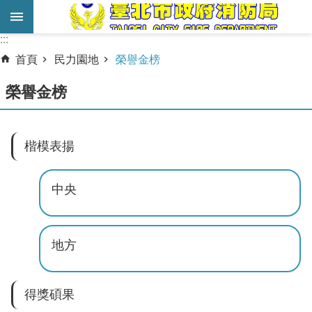
跳到主要內容區塊
:::
:::
進
首頁
民力園地
榮譽金榜
階
搜
榮譽金榜
尋
業
楷模表揚
務
服
中央
務
機
關
地方
簡
介
得獎碩果
宣