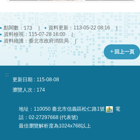
開
公
文
點閱數：
資料更新：113-05-22 08:16
173
公
資料檢視：115-07-28 16:00
開
資料維護：臺北市政府消防局
專
回上一頁
區
統
:::
計
更新日期
115-08-08
資
瀏覽人次
174
料
影
地址：110050 臺北市信義區松仁路1號
電
音
話：02-27297668 (代表號)
專
最佳瀏覽解析度為1024x768以上
區