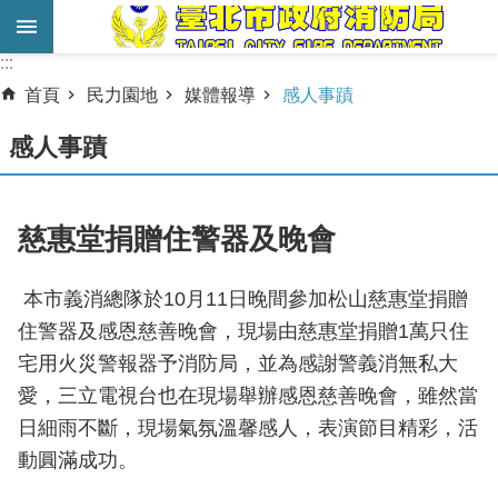
跳到主要內容區塊
:::
:::
進
首頁
民力園地
媒體報導
感人事蹟
階
搜
感人事蹟
尋
業
慈惠堂捐贈住警器及晚會
務
服
本市義消總隊於10月11日晚間參加松山慈惠堂捐贈
務
住警器及感恩慈善晚會，現場由慈惠堂捐贈1萬只住
機
宅用火災警報器予消防局，並為感謝警義消無私大
關
愛，三立電視台也在現場舉辦感恩慈善晚會，雖然當
簡
日細雨不斷，現場氣氛溫馨感人，表演節目精彩，活
介
動圓滿成功。
宣