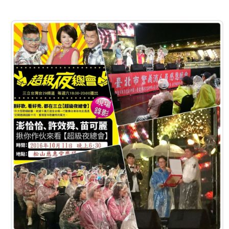
導
教
育
下
載
專
區
民
力
園
地
政
府
資
訊
公