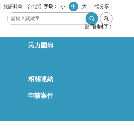
字級
雙語辭彙
台北通
小
中
大
分享
熱門關鍵字
民力園地
相關連結
區
申請案件