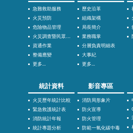
急難救助服務
歷史沿革
火災預防
組織架構
危險物品管理
局長簡介
火災調查暨民眾申請服務
業務職掌
資通作業
分層負責明細表
整備應變
大事紀
更多...
更多...
統計資料
影音專區
火災歷年統計比較
消防局形象片
緊急救護統計表
防火宣導
消防統計年報
防火管理
統計專題分析
防範一氧化碳中毒