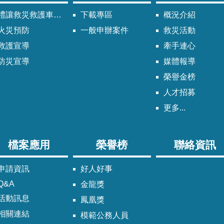
禮讓救災救護車輛須知
下載專區
概況介紹
火災預防
一般申辦案件
救災活動
救護宣導
牽手連心
防災宣導
媒體報導
榮譽金榜
人才招募
更多...
檔案應用
榮譽榜
聯絡資訊
申請資訊
好人好事
Q&A
金龍獎
活動訊息
鳳凰獎
相關連結
模範公務人員