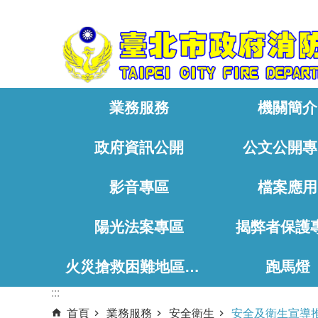
:::
跳到主要內容區塊
業務服務
機關簡介
政府資訊公開
公文公開專
影音專區
檔案應用
陽光法案專區
揭弊者保護
火災搶救困難地區、消防通道相關資料
跑馬燈
:::
首頁
業務服務
安全衛生
安全及衛生宣導