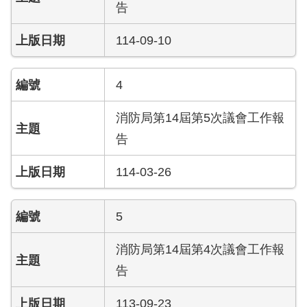
開
告
公
114-09-10
文
公
4
開
專
消防局第14屆第5次議會工作報
區
告
統
計
114-03-26
資
料
5
影
音
消防局第14屆第4次議會工作報
專
告
區
113-09-23