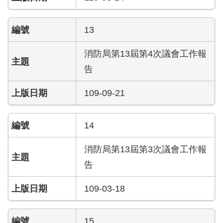
搶
救
13
困
難
地
消防局第13屆第4次議會工作報
區、
告
消
防
109-09-21
通
道
相
14
關
資
消防局第13屆第3次議會工作報
料
告
跑
109-03-18
馬
燈
15