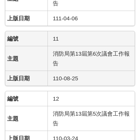
告
護
專
111-04-06
區
性
11
別
主
消防局第13屆第6次議會工作報
流
告
化
專
110-08-25
區
申
12
請
案
消防局第13屆第5次議會工作報
件
告
火
災
110-03-24