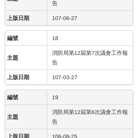
答
告
陳
107-06-27
情
系
統
18
消防局第12屆第7次議會工作報
雙
語
告
辭
彙
107-03-27
台
北
19
通
消防局第12屆第6次議會工作報
隱
告
私
權
106-08-25
及