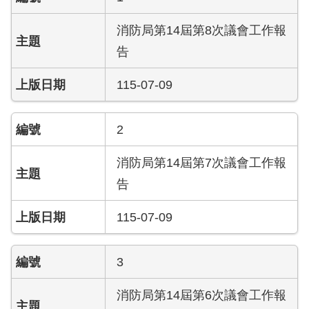
導
教
消防局第14屆第8次議會工作報
育
告
下
115-07-09
載
專
區
2
民
消防局第14屆第7次議會工作報
力
告
園
地
115-07-09
政
府
3
資
訊
消防局第14屆第6次議會工作報
公