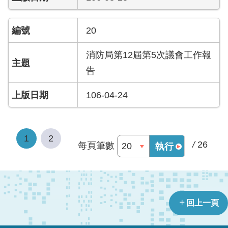
資
訊
20
安
全
政
消防局第12屆第5次議會工作報
策
告
政
106-04-24
府
網
站
資
1
2
料
/
26
每頁筆數
執行
開
放
宣
告
回上一頁
版
權