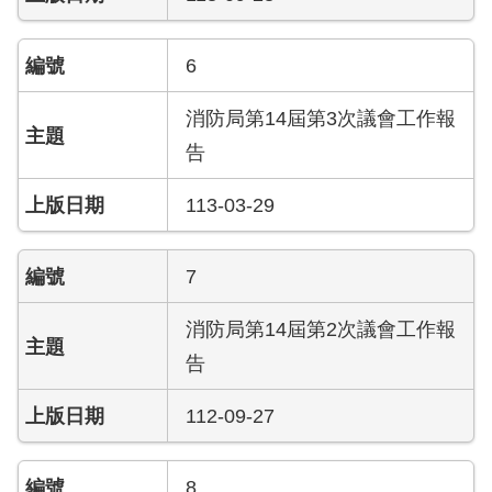
檔
案
應
6
用
消防局第14屆第3次議會工作報
榮
告
譽
榜
113-03-29
聯
絡
7
資
訊
消防局第14屆第2次議會工作報
告
相
關
112-09-27
連
結
8