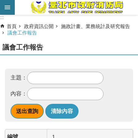
跳到主要內容區塊
:::
:::
進
首頁
政府資訊公開
施政計畫、業務統計及研究報告
階
議會工作報告
搜
議會工作報告
尋
業
務
主題：
服
務
內容：
機
關
簡
介
宣
1