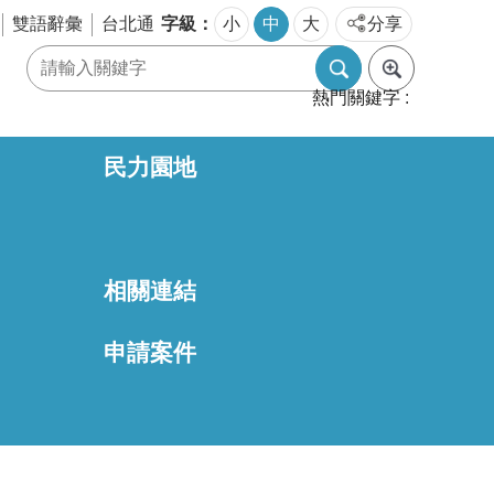
字級
雙語辭彙
台北通
小
中
大
分享
熱門關鍵字
民力園地
相關連結
區
申請案件