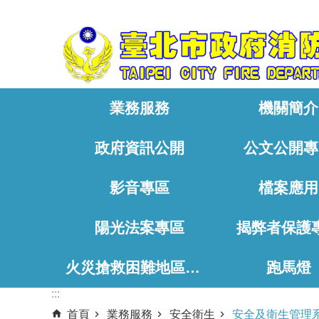
:::
跳到主要內容區塊
業務服務
機關簡介
政府資訊公開
公文公開專
影音專區
檔案應用
陽光法案專區
揭弊者保護
火災搶救困難地區、消防通道相關資料
跑馬燈
:::
首頁
業務服務
安全衛生
安全及衛生管理