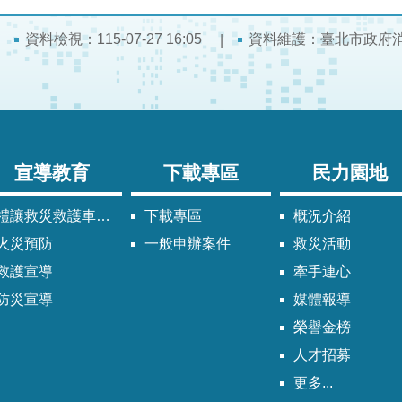
資料檢視：115-07-27 16:05
資料維護：臺北市政府
宣導教育
下載專區
民力園地
禮讓救災救護車輛須知
下載專區
概況介紹
火災預防
一般申辦案件
救災活動
救護宣導
牽手連心
防災宣導
媒體報導
榮譽金榜
人才招募
更多...