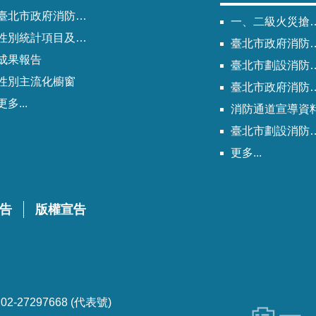
北市政府消防局歷次性別平等專案小組會議紀錄
一、二級火災搶救困難地區
性別統計項目及指標
臺北市政府消防局劃設消防通道清冊
成果報告
臺北市劃設消防通道Q&A
性別主流化櫥窗
臺北市政府消防通道劃設及管理作業程序
更多...
消防通道宣導資
臺北市劃設消防通道說帖
更多...
告
版權宣告
-27297668 (代表號)