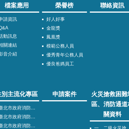
檔案應用
榮譽榜
聯絡資訊
申請資訊
好人好事
Q&A
金龍獎
活動訊息
鳳凰獎
相關連結
模範公務人員
影音介紹
優秀青年公務人員
優良爸媽員工
性別主流化專區
申請案件
火災搶救困難
區、消防通道
臺北市政府消防局性別主流化實施計畫
關資料
臺北市政府消防局性別平等專案小組委員名單
北市政府消防局歷次性別平等專案小組會議紀錄
一、二級火災搶救困難地區