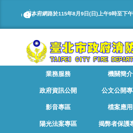
跳到主要內容區塊
因本府網路於115年8月9日(日)上午9時至下午
:::
業務服務
機關簡介
政府資訊公開
公文公開專
影音專區
檔案應用
陽光法案專區
揭弊者保護