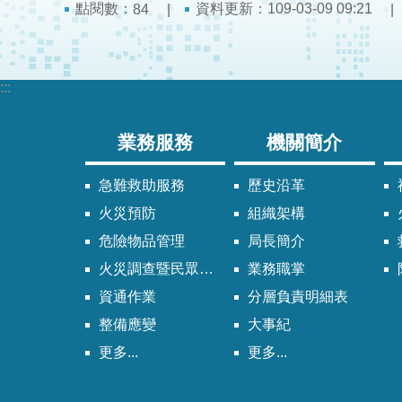
點閱數：
資料更新：109-03-09 09:21
84
:::
業務服務
機關簡介
急難救助服務
歷史沿革
火災預防
組織架構
危險物品管理
局長簡介
火災調查暨民眾申請服務
業務職掌
資通作業
分層負責明細表
整備應變
大事紀
更多...
更多...