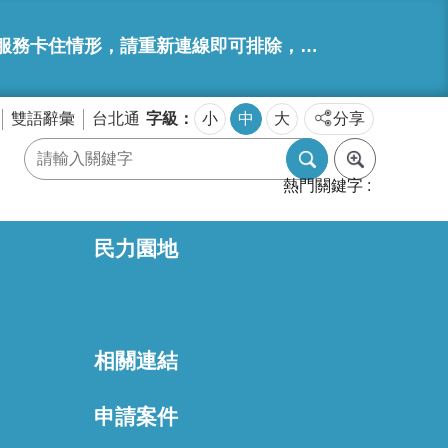
，請重新連線即可排除，造成不便，敬請見諒。
字級
雙語辭彙
台北通
小
中
大
分享
熱門關鍵字
民力園地
相關連結
區
申請案件