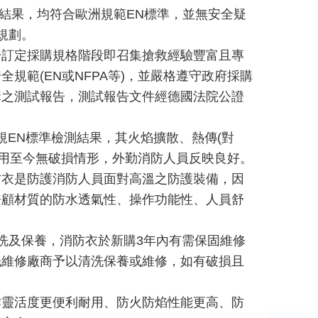
認證結果，均符合歐洲規範EN標準，並無安全疑
規劃。
於訂定採購規格階段即召集搶救經驗豐富且專
範(EN或NFPA等)，並嚴格遵守政府採購
構之測試報告，測試報告文件經德國法院公證
歐規EN標準檢測結果，其火焰擴散、熱傳(對
使用至今無破損情形，外勤消防人員反映良好。
防衣是防護消防人員面對高溫之防護裝備，因
兼顧材質的防水透氣性、操作功能性、人員舒
洗及保養，消防衣於新購3年內有需保固維修
洗維修廠商予以清洗保養或維修，如有破損且
作靈活度更便利耐用、防火防焰性能更高、防