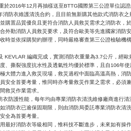
重於2016年12月再抽樣送至BTTG國際第三公證單位
年消防衣維護清洗合約，且目前無新購其他款式消防衣之
並購置品質優良且更符合消防人員救災需求之消防衣，
外勤消防人員救災要求，及符合歐美等先進國家消防安全規
收時並依採購契約辦理，同時嚴格審查第三公證檢驗機
 KEVLAR 編織完成，實測消防衣重量為3.7公斤，經
強度、撕裂強度抗水性及透氣性均優於標準，且自106年
極大體力進入救災現場，救災過程中面臨高溫高熱，消
員安全首要考量，惟同時亦考量救災作業之需求，必須
間救災作業需求。
防衣防護性能，每年均由專業消防衣清洗維修廠商進行清
如消防衣已逾保固期限，則由消防局委託專業消防衣清
安全為首要考量。
用最好消防衣等級相同，惟科技不斷進步，未來如有操