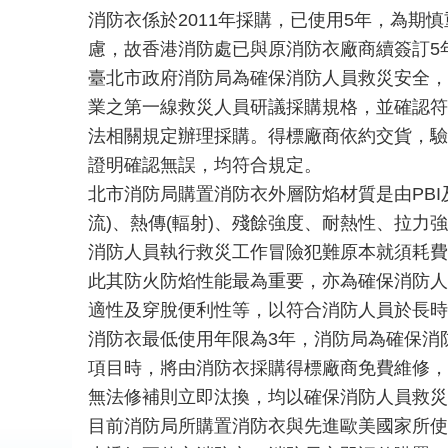
消防衣係於2011年採購，已使用5年，為期慎
慮，故香港消防處已與原消防衣廠商續簽訂5
臺北市政府消防局為確保消防人員救災安全，
業之第一線救災人員研議採購規格，並確認符合
法相關規定辦理採購。得標廠商依約交貨，驗
證明確認無誤，均符合規定。
北市消防局購置消防衣外層防焰材質是由PBI及
流)、熱傳(輻射)、殘餘強度、耐熱性、拉力
消防人員執行救災工作冒險犯難原本就須耗費
此其防火防焰性能最為重要，亦為確保消防人
適性及穿脫便利性等，以符合消防人員於長時
消防衣最低使用年限為3年，消防局為確保消
項目時，將由消防衣採購得標廠商免費維修，
無法修補則立即汰換，均以確保消防人員救災
目前消防局所購置消防衣與先進歐美國家所使