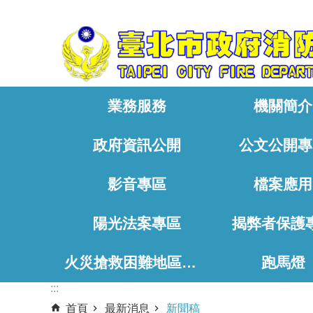
:::
跳到主要內容區塊
業務服務
機關簡介
政府資訊公開
公文公開專
影音專區
檔案應用
陽光法案專區
揭弊者保護
火災搶救困難地區、消防通道相關資料
跑馬燈
:::
首頁
最新消息
新聞稿