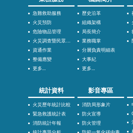
急難救助服務
歷史沿革
火災預防
組織架構
危險物品管理
局長簡介
火災調查暨民眾申請服務
業務職掌
資通作業
分層負責明細表
整備應變
大事紀
更多...
更多...
統計資料
影音專區
火災歷年統計比較
消防局形象片
緊急救護統計表
防火宣導
消防統計年報
防火管理
統計專題分析
防範一氧化碳中毒