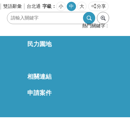
字級
雙語辭彙
台北通
小
中
大
分享
熱門關鍵字
民力園地
相關連結
區
申請案件