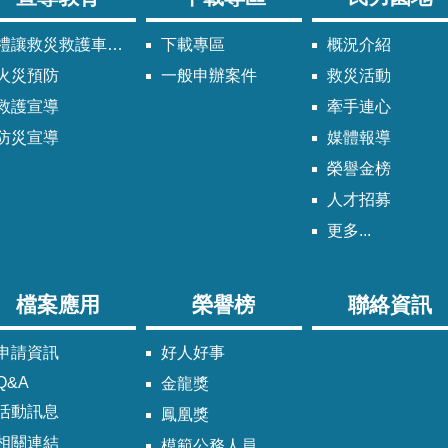
禮讓救災救護車輛須知
下載專區
概況介紹
火災預防
一般申辦案件
救災活動
救護宣導
牽手連心
防災宣導
媒體報導
榮譽金榜
人才招募
更多...
檔案應用
榮譽榜
聯絡資訊
申請資訊
好人好事
Q&A
金龍獎
活動訊息
鳳凰獎
相關連結
模範公務人員