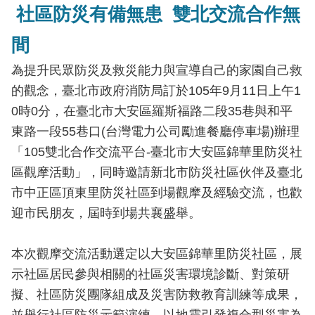
社區防災有備無患 雙北交流合作無
導
教
間
育
為提升民眾防災及救災能力與宣導自己的家園自己救
下
的觀念，臺北市政府消防局訂於105年9月11日上午1
載
專
0時0分，在臺北市大安區羅斯福路二段35巷與和平
區
東路一段55巷口(台灣電力公司勵進餐廳停車場)辦理
「105雙北合作交流平台-臺北市大安區錦華里防災社
民
區觀摩活動」，同時邀請新北市防災社區伙伴及臺北
力
園
市中正區頂東里防災社區到場觀摩及經驗交流，也歡
地
迎市民朋友，屆時到場共襄盛舉。
政
本次觀摩交流活動選定以大安區錦華里防災社區，展
府
資
示社區居民參與相關的社區災害環境診斷、對策研
訊
擬、社區防災團隊組成及災害防救教育訓練等成果，
公