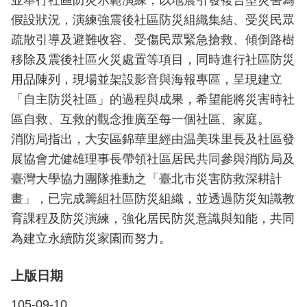
並舉行社區防災示範演練，以地震引發複合型災害為
開
假設狀況，演練強震後社區防災組織集結、受災民眾
疏散引導及避難收容、受傷民眾緊急搶救、傾倒路樹
公
文
移除及震後社區火災處置等項目，同時進行社區防災
公
用品陳列，現場並架設影音與海報專區，呈現建立
開
「自主防災社區」的過程與成果，希望能將災害時社
專
區
區自救、互救的觀念推廣至每一個社區、家庭。
消防局指出，大安區錦華里經由温美珠里長及社區發
統
展協會尤健雄理事長帶領社區居民共同參與消防局及
計
臺灣大學協力團隊推動之「臺北市災害防救深耕計
資
畫」，已完成籌組社區防災組織，並透過防災知識教
料
育課程及防災演練，強化居民防災意識與知能，共同
影
為建立永續防災家園而努力。
音
專
上版日期
區
105-09-10