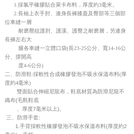
導
1.採氯平橡膠貼合萊卡布料，厚度約3毫米。
教
2.長袖上衣手肘、連身長褲膝蓋及臀部等三個部
育
位車縫一層
耐磨壓紋護肘、護溪、護臀之耐磨層，另連身
下
長褲左右大
載
專
腿各車縫一立體口袋(長23-25公分、寬14-16公
區
分、撐開高
度4-6公分)
民
二
、
防滑鞋:採軟性合成橡膠發泡不吸水保溫布料(厚
力
園
度約4毫米)
地
雙面貼合伸縮尼龍布，鞋底材質為防滑尼龍不
織布(毛氈鞋底
政
、厚度7毫米以上)。
府
資
三、防滑手套:
訊
1.手背採軟性橡膠發泡不吸水保溫布料(厚度約2
公