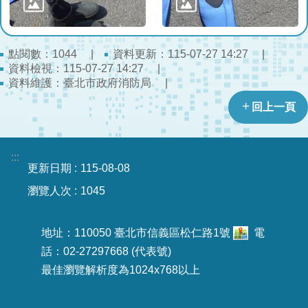
檔
案
應
用
點閱數：
資料更新：115-07-27 14:27
1044
資料檢視：115-07-27 14:27
資料維護：臺北市政府消防局
榮
譽
回上一頁
榜
聯
:::
絡
更新日期
115-08-08
資
瀏覽人次
1045
訊
相
地址：110050 臺北市信義區松仁路1號
電
關
話：02-27297668 (代表號)
連
最佳瀏覽解析度為1024x768以上
結