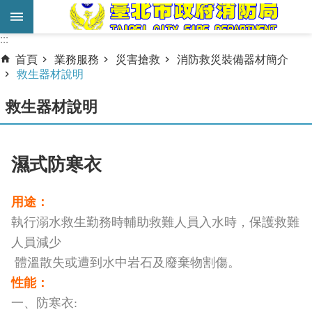
跳到主要內容區塊
:::
:::
進
首頁
業務服務
災害搶救
消防救災裝備器材簡介
階
救生器材說明
搜
救生器材說明
尋
業
務
濕式防寒衣
服
務
用途：
執行溺水救生勤務時輔助救難人員入水時，保護救難
機
關
人員減少
簡
體溫散失或遭到水中岩石及廢棄物割傷。
介
性
能：
一
、防寒衣:
宣