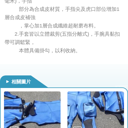
毫米)，手指
開
部分為合成皮材質，手指尖及虎口部位增加1
公
層合成皮補強
文
，掌心加1層合成纖維超耐磨布料。
公
2.手套皆以立體裁剪(五指分離式)，手腕具黏扣
開
帶可調鬆緊，
專
區
本體具備掛勾，以利收納。
統
計
資
相關圖片
料
影
音
專
區