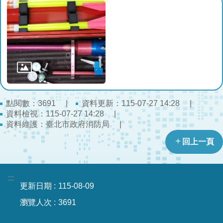
開
公
文
公
開
專
區
點閱數：
資料更新：115-07-27 14:28
3691
統
資料檢視：115-07-27 14:28
計
資料維護：臺北市政府消防局
資
回上一頁
料
影
:::
音
更新日期
115-08-09
專
區
瀏覽人次
3691