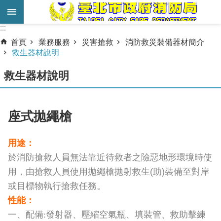
跳到主要內容區塊
:::
:::
進
首頁
業務服務
災害搶救
消防救災裝備器材簡介
階
救生器材說明
搜
救生器材說明
尋
業
務
座式拋繩槍
服
務
用途：
於消防搶救人員無法靠近待救者之險惡地形環境時使
機
關
用，由搶救人員使用拋繩槍拋射救生(助)裝備至對岸
簡
或目標物執行搶救任務。
介
性
能：
一
、配備:發射器、壓縮空氣瓶、填裝管、救助擊練
宣