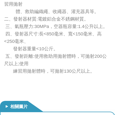
導
習用拋射
教
體、救助編織繩、收繩器、灌充器具等
。
育
二
、發射器材質:電鍍鋁合金不銹鋼材質
。
三、氣瓶壓力:30MPa，空器瓶容量:1.4公升以上。
下
四、發射器尺寸:長<850毫米、寬<150毫米、高
載
專
<250毫米、
區
發射器重量<10公斤。
五、發射距離:使用救助用拋射體時，可拋射200公
民
尺以上;使用
力
園
練習用拋射體時，可拋射130公尺以上。
地
政
府
資
訊
相關圖片
公