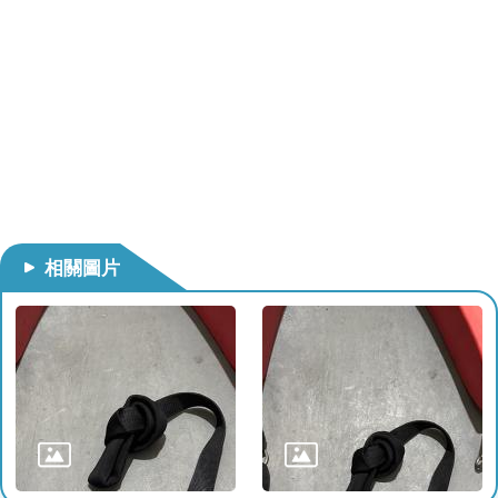
導
教
育
下
載
專
區
民
相關圖片
力
園
地
政
府
資
訊
公