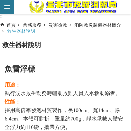
跳到主要內容區塊
:::
:::
進
首頁
業務服務
災害搶救
消防救災裝備器材簡介
階
救生器材說明
搜
救生器材說明
尋
業
務
魚雷浮標
服
務
用途：
執行溺水救生勤務時輔助救難人員入水救助溺者
。
機
關
性
能：
簡
採用高倍率發泡材質製作，長
100cm
、寬
14cm
、厚
介
6.4cm
、本體可對折，重量約
700g
，靜水承載人體安
全浮力約
110
磅，攜帶方便。
宣