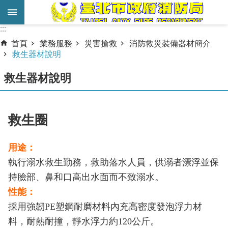
跳到主要內容區塊
:::
:::
進
首頁
業務服務
災害搶救
消防救災裝備器材簡介
階
救生器材說明
搜
救生器材說明
尋
業
務
救生圈
服
務
用途：
執行溺水救生勤務，救助落水人員，供溺者漂浮並保
機
關
持臉部、鼻和口高出水面而不致溺水。
簡
性能：
介
採用強韌
PE
塑鋼耐磨材料內充高密度發泡浮力材
料，耐熱耐撞，靜水浮力約
120公斤
。
宣