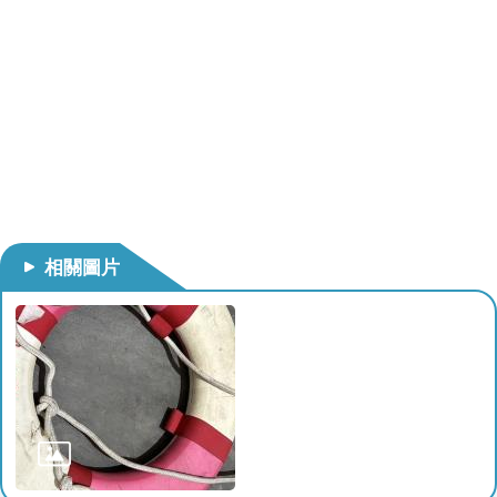
導
教
育
下
載
專
區
民
相關圖片
力
園
地
政
府
資
訊
公