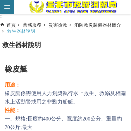
跳到主要內容區塊
:::
:::
進
首頁
業務服務
災害搶救
消防救災裝備器材簡介
階
救生器材說明
搜
救生器材說明
尋
業
務
橡皮艇
服
務
用途：
橡皮艇係需使用人力划槳執行水上救生、救溺及相關
機
關
水上活動警戒用之非動力船艇。
簡
性能：
介
一、規格:長度約400公分、寬度約200公分、重量約
70公斤;最大
宣