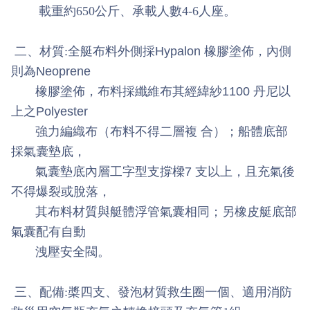
導
載重約650公斤、承載人數4-6人座。
教
育
二、材質:
全艇布料外側採Hypalon 橡膠塗佈，內側
則為Neoprene
下
橡膠塗佈，布料採纖維布其經緯紗1100 丹尼以
載
專
上之Polyester
區
強力編織布（布料不得二層複 合）；船體底部
採氣囊墊底，
民
氣囊墊底內層工字型支撐樑7 支以上，且充氣後
力
園
不得爆裂或脫落，
地
其布料材質與艇體浮管氣囊相同；另橡皮艇底部
氣囊配有自動
政
洩壓安全閥。
府
資
訊
三、配備:槳四支、發泡材質救生圈一個、適用消防
公