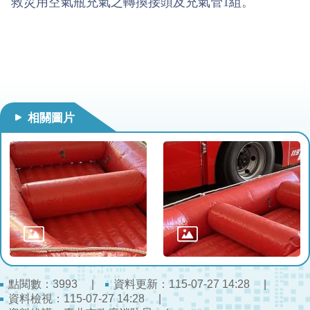
救災用空氣瓶充氣之轉換接頭及充氣管1組。
開
公
文
公
開
專
相關圖片
區
統
計
資
料
影
音
專
區
點閱數：
資料更新：115-07-27 14:28
3993
資料檢視：115-07-27 14:28