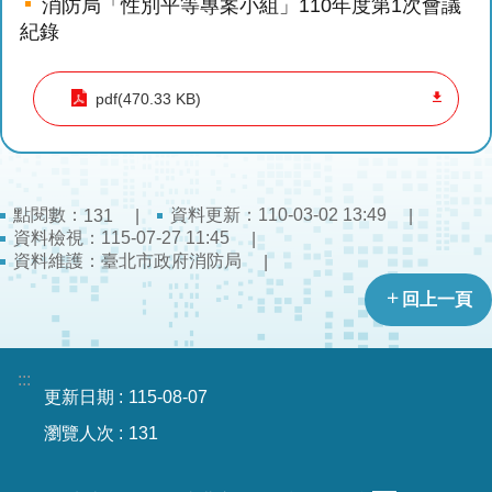
消防局「性別平等專案小組」110年度第1次會議
導
紀錄
教
育
pdf(470.33 KB)
下
載
專
區
點閱數：
資料更新：110-03-02 13:49
131
資料檢視：115-07-27 11:45
民
資料維護：臺北市政府消防局
力
園
回上一頁
地
政
:::
更新日期
115-08-07
府
資
瀏覽人次
131
訊
公