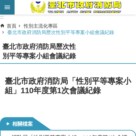
跳到主要內容區塊
:::
:::
進
首頁
性別主流化專區
階
臺北市政府消防局歷次性別平等專案小組會議紀錄
搜
臺北市政府消防局歷次性
尋
別平等專案小組會議紀錄
業
務
服
臺北市政府消防局「性別平等專案小
務
組」110年度第1次會議紀錄
機
關
簡
介
相關檔案
宣