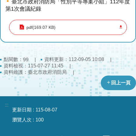
臺北市政府消防局「性別平等專案小組」112年度
導
第1次會議紀錄
教
育
pdf(169.07 KB)
下
載
專
區
點閱數：
資料更新：112-09-05 10:08
99
資料檢視：115-07-27 11:45
民
資料維護：臺北市政府消防局
力
園
回上一頁
地
政
:::
更新日期
115-08-07
府
資
瀏覽人次
100
訊
公