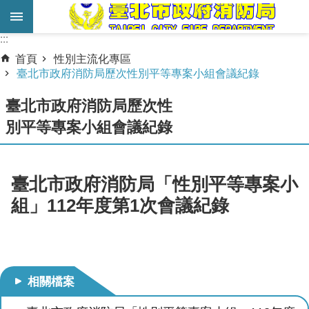
跳到主要內容區塊
:::
:::
進
首頁
性別主流化專區
階
臺北市政府消防局歷次性別平等專案小組會議紀錄
搜
臺北市政府消防局歷次性
尋
別平等專案小組會議紀錄
業
務
服
臺北市政府消防局「性別平等專案小
務
組」112年度第1次會議紀錄
機
關
簡
介
相關檔案
宣