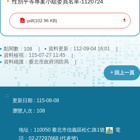
性別平等專案小組委員名單-1120724
導
教
育
pdf(102.96 KB)
下
載
專
點閱數：
資料更新：112-09-04 16:01
108
資料檢視：115-07-27 11:45
區
資料維護：臺北市政府消防局
民
回上一頁
力
園
地
:::
更新日期
115-08-08
政
瀏覽人次
108
府
資
訊
地址：110050 臺北市信義區松仁路1號
電
公
話：02-27297668 (代表號)