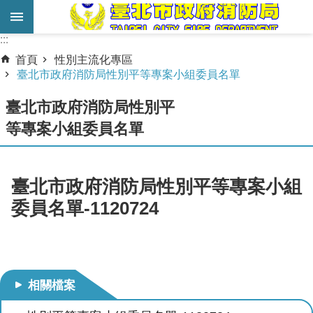
跳到主要內容區塊
:::
:::
進
首頁
性別主流化專區
階
臺北市政府消防局性別平等專案小組委員名單
搜
臺北市政府消防局性別平
尋
等專案小組委員名單
業
務
服
臺北市政府消防局性別平等專案小組
務
委員名單-1120724
機
關
簡
介
相關檔案
宣