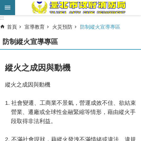
跳到主要內容區塊
:::
:::
進
首頁
宣導教育
火災預防
防制縱火宣導專區
階
搜
防制縱火宣導專區
尋
業
縱火之成因與動機
務
服
縱火之成因與動機
務
機
1. 社會變遷、工商業不景氣，營運成效不佳、欲結束
關
營業、遷廠或全球性金融緊縮等情形，藉由縱火手
簡
段取得非法利益。
介
宣
2. 不滿社會現狀，藉縱火發洩不滿情緒或違法、違規