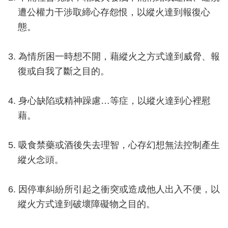
導
遭公權力干涉取締心存怨恨，以縱火達到報復心
教
態。
育
下
3. 為情所困一時想不開，藉縱火之方式達到威脅、報
載
復或自我了斷之目的。
專
區
4. 身心缺陷或精神躁慮…等症，以縱火達到心裡慰
民
藉。
力
園
5. 吸食禁藥或酒後失去理智，心存幻想無法控制產生
地
縱火念頭。
政
府
6. 因停車糾紛所引起之衝突或造成他人出入不便，以
資
縱火方式達到破壞障礙物之目的。
訊
公