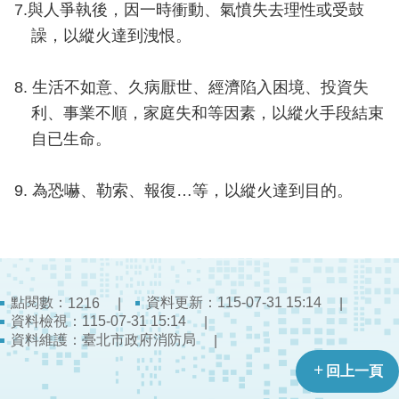
開
7.與人爭執後，因一時衝動、氣憤失去理性或受鼓
譟，以縱火達到洩恨。
公
文
8. 生活不如意、久病厭世、經濟陷入困境、投資失
公
開
利、事業不順，家庭失和等因素，以縱火手段結束
專
自已生命。
區
9. 為恐嚇、勒索、報復…等，以縱火達到目的。
統
計
資
料
影
點閱數：
資料更新：115-07-31 15:14
1216
音
資料檢視：115-07-31 15:14
資料維護：臺北市政府消防局
專
區
回上一頁