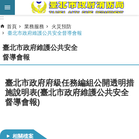
跳到主要內容區塊
:::
:::
進
首頁
業務服務
火災預防
階
臺北市政府維護公共安全督導會報
搜
臺北市政府維護公共安全
尋
督導會報
業
務
服
臺北市政府府級任務編組公開透明措
務
施說明表(臺北市政府維護公共安全
機
督導會報)
關
簡
介
相關檔案
宣