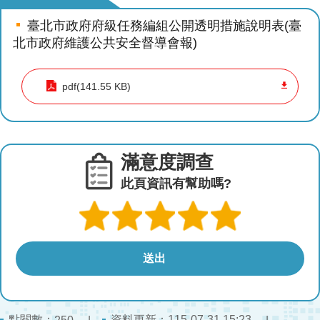
導
臺北市政府府級任務編組公開透明措施說明表(臺
教
北市政府維護公共安全督導會報)
育
下
pdf(141.55 KB)
載
專
區
滿意度調查
民
力
此頁資訊有幫助嗎?
園
地
政
府
資
訊
公
點閱數：
資料更新：115-07-31 15:23