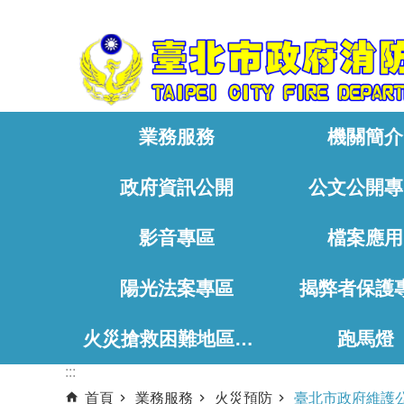
:::
跳到主要內容區塊
業務服務
機關簡介
政府資訊公開
公文公開專
影音專區
檔案應用
陽光法案專區
揭弊者保護
火災搶救困難地區、消防通道相關資料
跑馬燈
:::
首頁
業務服務
火災預防
臺北市政府維護