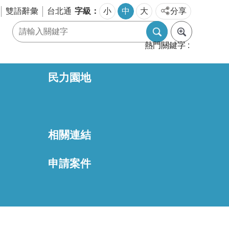
字級
雙語辭彙
台北通
小
中
大
分享
熱門關鍵字
民力園地
相關連結
區
申請案件