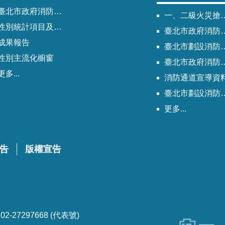
北市政府消防局歷次性別平等專案小組會議紀錄
一、二級火災搶救困難地區
性別統計項目及指標
臺北市政府消防局劃設消防通道清冊
成果報告
臺北市劃設消防通道Q&A
性別主流化櫥窗
臺北市政府消防通道劃設及管理作業程序
更多...
消防通道宣導資
臺北市劃設消防通道說帖
更多...
告
版權宣告
-27297668 (代表號)