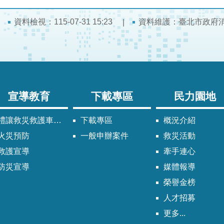
資料檢視：115-07-31 15:23
資料維護：臺北市政府
宣導教育
下載專區
民力園地
禮讓救災救護車輛須知
下載專區
概況介紹
火災預防
一般申辦案件
救災活動
救護宣導
牽手連心
防災宣導
媒體報導
榮譽金榜
人才招募
更多...