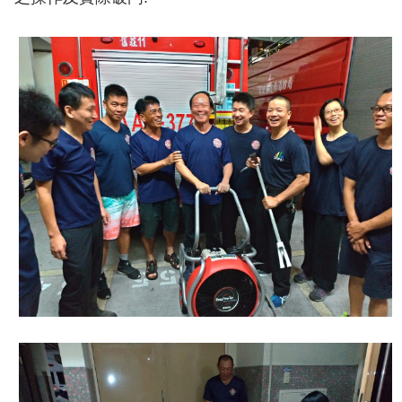
導
教
育
下
載
專
區
民
力
園
地
政
府
資
訊
公