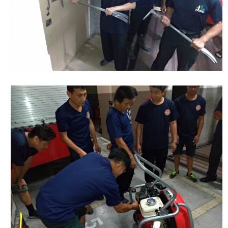
檔
案
應
用
榮
譽
榜
聯
絡
資
訊
相
關
連
結