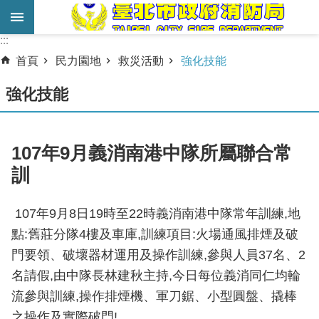
跳到主要內容區塊
:::
:::
進
首頁
民力園地
救災活動
強化技能
階
搜
強化技能
尋
業
107年9月義消南港中隊所屬聯合常
務
訓
服
務
107年9月8日19時至22時義消南港中隊常年訓練,地
機
點:舊莊分隊4樓及車庫,訓練項目:火場通風排煙及破
關
門要領、破壞器材運用及操作訓練,參與人員37名、2
簡
名請假,由中隊長林建秋主持,今日每位義消同仁均輪
介
流參與訓練,操作排煙機、軍刀鋸、小型圓盤、撬棒
宣
之操作及實際破門!