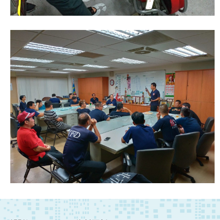
陽
光
法
案
專
區
揭
弊
者
保
護
專
區
個
人
資
料
保