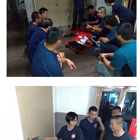
開
公
文
公
開
專
區
統
計
資
料
影
音
專
區