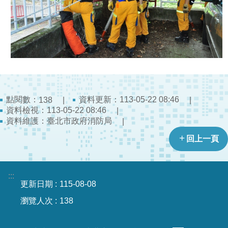
開
公
文
公
開
專
區
點閱數：
資料更新：113-05-22 08:46
138
資料檢視：113-05-22 08:46
統
資料維護：臺北市政府消防局
計
資
回上一頁
料
影
:::
音
更新日期
115-08-08
專
瀏覽人次
138
區