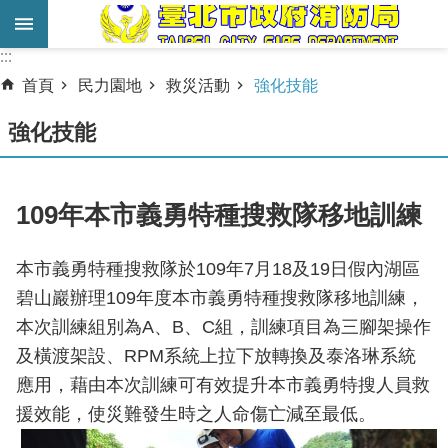
跳到主要內容區塊
:::
:::
進
首頁
民力園地
救災活動
強化技能
階
搜
強化技能
尋
業
109年本市義勇特種搜救隊移地訓練
務
服
本市義勇特種搜救隊於109年7月18及19日假內湖區
務
碧山巖辦理109年度本市義勇特種搜救隊移地訓練，
機
本次訓練組別為A、B、C組，訓練項目為三腳架操作
關
及橫渡架設、RPM系統上拉下放轉換及泰洛琳系統
簡
應用，藉由本次訓練可有效提升本市義勇特搜人員救
介
援效能，使災難發生時之人命傷亡減至最低。
宣