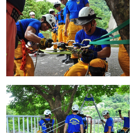
導
教
育
下
載
專
區
民
力
園
地
政
府
資
訊
公