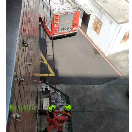
導
教
育
下
載
專
區
民
力
園
地
政
府
資
訊
公