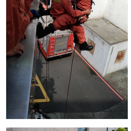
護
專
區
性
別
主
流
化
專
區
申
請
案
件
火
災