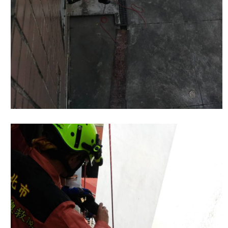
開
公
文
公
開
專
區
統
計
資
料
影
音
專
區