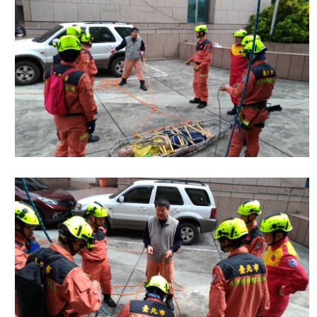
搶
救
困
難
地
區、
消
防
通
道
相
關
資
料
跑
馬
燈