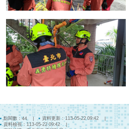
員
工
專
區
網
站
導
覽
回
首
頁
English
常
見
點閱數：
資料更新：113-05-22 09:42
44
問
資料檢視：113-05-22 09:42