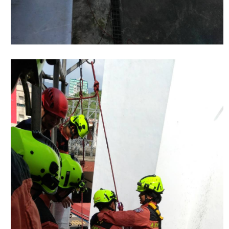
陽
光
法
案
專
區
揭
弊
者
保
護
專
區
個
人
資
料
保