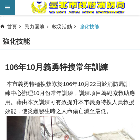
跳到主要內容區塊
:::
:::
進
首頁
民力園地
救災活動
強化技能
階
搜
強化技能
尋
業
106年10月義勇特搜常年訓練
務
服
本市義勇特種搜救隊於106年10月22日於消防局訓
務
練中心辦理10月份常年訓練，訓練項目為繩索救助應
機
用。藉由本次訓練可有效提升本市義勇特搜人員救援
關
效能，使災難發生時之人命傷亡減至最低。
簡
介
宣