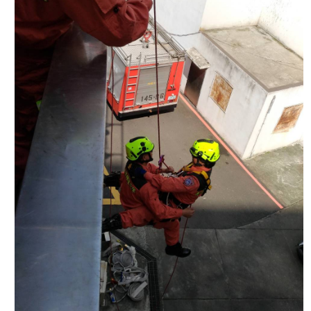
檔
案
應
用
榮
譽
榜
聯
絡
資
訊
相
關
連
結