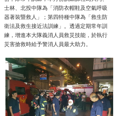
導
士林、北投中隊為「消防衣帽鞋及空氣呼吸
教
育
器著裝暨救人」；第四特種中隊為「救生防
衛法及救生接近法訓練」。透過定期常年訓
下
載
練，增進本大隊義消人員救災技能，於執行
專
災害搶救時給予警消人員最大助力。
區
民
力
園
地
政
府
資
訊
公