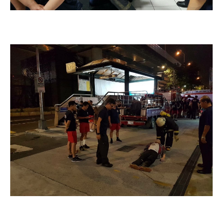
檔
案
應
用
榮
譽
榜
聯
絡
資
訊
相
關
連
結