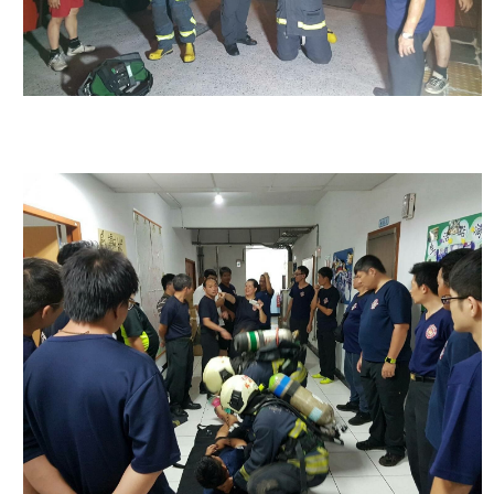
開
公
文
公
開
專
區
統
計
資
料
影
音
專
區