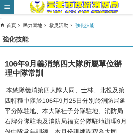
跳到主要內容區塊
:::
:::
進
首頁
民力園地
救災活動
強化技能
階
搜
強化技能
尋
業
106年9月義消第四大隊所屬單位辦
務
理中隊常訓
服
務
本總隊義消第四大隊大同、士林、北投及第
機
四特種中隊於
106
年
9
月
25
日分別於消防局延
關
簡
平分隊駐地、本大隊社子分隊駐地、消防局
介
石牌分隊駐地及消防局福安分隊駐地辦理
9
月
宣
份中隊常年訓練，本月份訓練課程為大同、