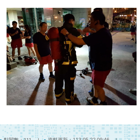
陽
光
法
案
專
區
揭
弊
者
保
護
專
區
個
人
資
料
保
點閱數：
資料更新：113-05-22 09:46