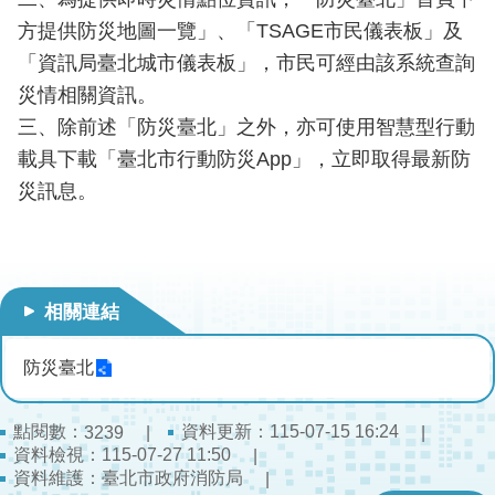
導
方提供防災地圖一覽」、「TSAGE市民儀表板」及
教
「資訊局臺北城市儀表板」，市民可經由該系統查詢
育
災情相關資訊。
下
三、除前述「防災臺北」之外，亦可使用智慧型行動
載
載具下載「臺北市行動防災App」，立即取得最新防
專
災訊息。
區
民
力
園
相關連結
地
防災臺北
政
府
資
點閱數：
資料更新：115-07-15 16:24
3239
訊
資料檢視：115-07-27 11:50
資料維護：臺北市政府消防局
公