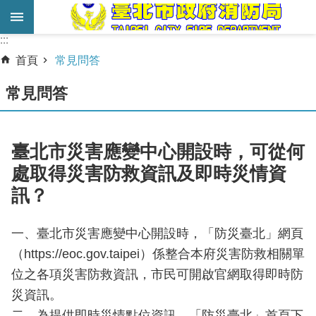
跳到主要內容區塊
:::
:::
進
首頁
常見問答
階
搜
常見問答
尋
業
臺北市災害應變中心開設時，可從何
務
處取得災害防救資訊及即時災情資
服
訊？
務
機
一、臺北市災害應變中心開設時，「防災臺北」網頁
關
（https://eoc.gov.taipei）係整合本府災害防救相關單
簡
位之各項災害防救資訊，市民可開啟官網取得即時防
介
災資訊。
宣
二、為提供即時災情點位資訊，「防災臺北」首頁下