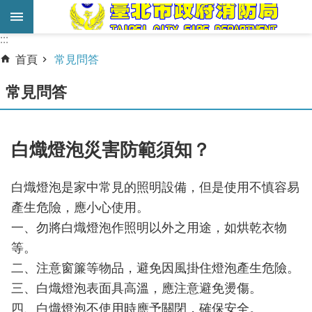
跳到主要內容區塊
:::
:::
進
首頁
常見問答
階
搜
常見問答
尋
業
白熾燈泡災害防範須知？
務
服
白熾燈泡是家中常見的照明設備，但是使用不慎容易
務
產生危險，應小心使用。
機
一、勿將白熾燈泡作照明以外之用途，如烘乾衣物
關
等。
簡
二、注意窗簾等物品，避免因風掛住燈泡產生危險。
介
三、白熾燈泡表面具高溫，應注意避免燙傷。
宣
四、白熾燈泡不使用時應予關閉，確保安全。