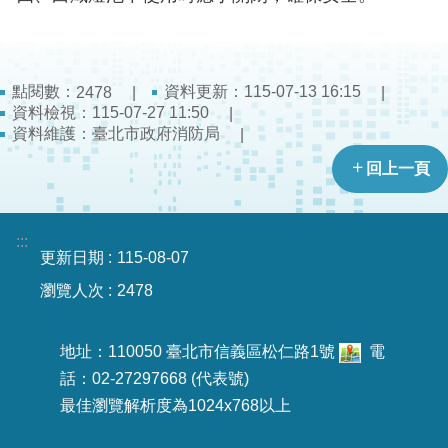
導
教
育
點閱數：
資料更新：115-07-13 16:15
2478
下
資料檢視：115-07-27 11:50
載
資料維護：臺北市政府消防局
專
回上一頁
區
民
:::
力
更新日期
115-08-07
園
瀏覽人次
2478
地
政
地址：110050 臺北市信義區松仁路1號
電
府
話：02-27297668 (代表號)
資
最佳瀏覽解析度為1024x768以上
訊
公