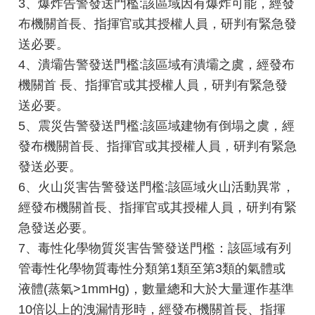
3、爆炸告警發送門檻:該區域因有爆炸可能，經發
導
布機關首長、指揮官或其授權人員，研判有緊急發
教
育
送必要。
4、潰壩告警發送門檻:該區域有潰壩之虞，經發布
下
機關首 長、指揮官或其授權人員，研判有緊急發
載
送必要。
專
區
5、震災告警發送門檻:該區域建物有倒塌之虞，經
發布機關首長、指揮官或其授權人員，研判有緊急
民
發送必要。
力
6、火山災害告警發送門檻:該區域火山活動異常，
園
經發布機關首長、指揮官或其授權人員，研判有緊
地
急發送必要。
政
7、毒性化學物質災害告警發送門檻：該區域有列
府
管毒性化學物質毒性分類第1類至第3類的氣體或
資
液體(蒸氣>1mmHg)，數量總和大於大量運作基準
訊
公
10倍以上的洩漏情形時，經發布機關首長、指揮