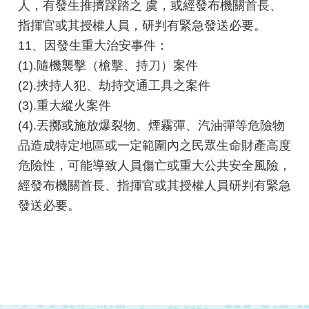
檔
人，有發生推擠踩踏之 虞，或經發布機關首長、
案
指揮官或其授權人員，研判有緊急發送必要。
應
11、因發生重大治安事件：
用
(1).隨機襲擊（槍擊、持刀）案件
(2).挾持人犯、劫持交通工具之案件
榮
譽
(3).重大縱火案件
榜
(4).丟擲或施放爆裂物、煙霧彈、汽油彈等危險物
品造成特定地區或一定範圍內之民眾生命財產高度
聯
危險性，可能導致人員傷亡或重大公共安全風險，
絡
資
經發布機關首長、指揮官或其授權人員研判有緊急
訊
發送必要。
相
關
連
結