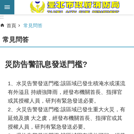
跳到主要內容區塊
:::
:::
進
首頁
常見問答
階
搜
常見問答
尋
業
災防告警訊息發送門檻?
務
服
務
1、水災告警發送門檻:該區域已發生積淹水或溪流
有外溢且 持續強降雨，經發布機關首長、指揮官
機
或其授權人員，研判有緊急發送必要。
關
2、火災告警發送門檻:該區域已發生重大火災，有
簡
介
延燒及擴 大之虞，經發布機關首長、指揮官或其
授權人員，研判有緊急發送必要。
宣