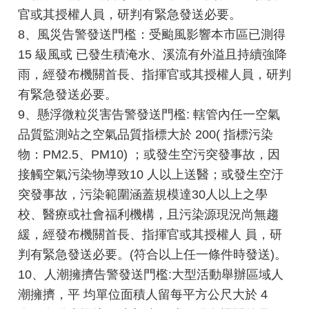
開
官或其授權人員，研判有緊急發送必要。
8、風災告警發送門檻：受颱風影響本市區已測得
公
15 級風或 已發生積淹水、溪流有外溢且持續強降
文
公
雨，經發布機關首長、指揮官或其授權人員，研判
開
有緊急發送必要。
專
9、懸浮微粒災害告警發送門檻: 轄管內任一空氣
區
品質監測站之空氣品質指標大於 200( 指標污染
統
物：PM2.5、PM10) ；或發生空污突發事故，因
計
接觸空氣污染物導致10 人以上送醫；或發生空汙
資
突發事故，污染範圍涵蓋規模達30人以上之學
料
校、醫療或社會福利機構，且污染源現況尚無趨
影
緩，經發布機關首長、指揮官或其授權人 員，研
音
判有緊急發送必要。(符合以上任一條件時發送)。
專
10、人潮擁擠告警發送門檻:大型活動舉辦區域人
區
潮擁擠，平 均單位面積人留每平方公尺大於 4