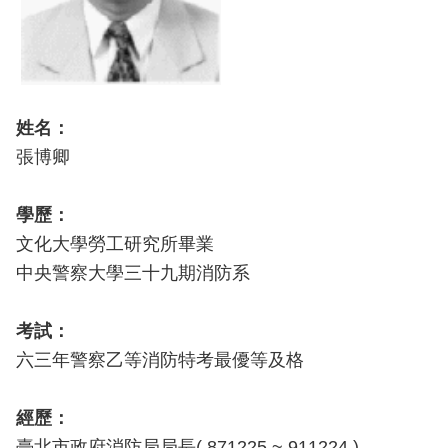
導
教
育
下
姓名：
載
專
張博卿
區
學歷：
民
文化大學勞工研究所畢業
力
園
中央警察大學三十九期消防系
地
考試：
政
六三年警察乙等消防特考最優等及格
府
資
訊
經歷：
公
臺北市政府消防局局長( 871225 ~ 911224 )