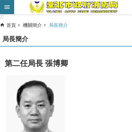
跳到主要內容區塊
:::
:::
進
首頁
機關簡介
局長簡介
階
搜
局長簡介
尋
業
第二任局長 張博卿
務
服
務
機
關
簡
介
宣