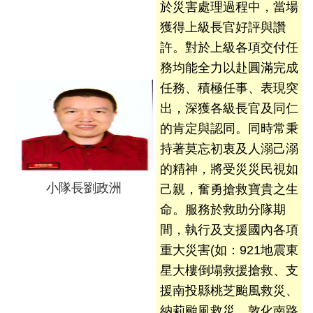
於災害處理過程中，當場
護
獲得上級長官好評與讚
專
區
許。對於上級各項交付任
務均能全力以赴圓滿完成
性
任務、積極任事、表現突
別
出，深獲各級長官及同仁
主
流
的肯定與認同。同時常秉
化
持著莫忘初衷及人溺己溺
專
的精神，將受災災民視如
區
小隊長劉政洲
己親，奮勇搶救寶貴之生
申
命。服務於救助分隊期
請
間，執行及支援國內各項
案
重大災害(如：921地震東
件
星大樓倒塌救援搶救、支
援南投縣桃芝颱風救災、
火
災
納莉颱風救災、敦化南路