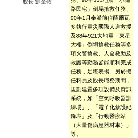
務、90年331地震「承德
股長 劉奎佑
開
路民宅」倒塌搶救任務、
公
90年1月奉派前往薩爾瓦
文
多執行震災國際人道救援
公
及88年921大地震「東星
開
大樓」倒塌搶救任務等多
專
區
項火警搶救、人命救助及
救護等勤務皆能順利完成
統
任務，足堪表揚。另於擔
計
任科員及股長職務期間，
資
料
規劃建置多項設備及資訊
系統，如「空氣呼吸器訓
影
練場」、「電子化救護紀
音
錄表」及「行動醫療站
專
（大量傷病患器材車）」
區
等。