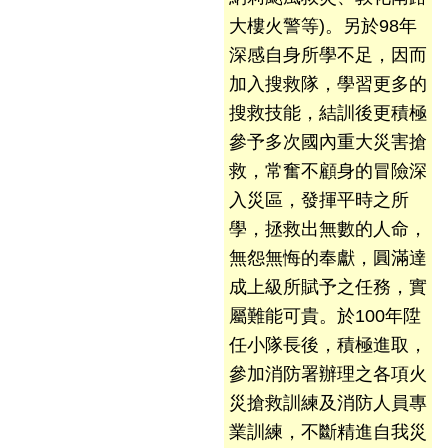
搶
大樓火警等)。另於98年
救
深感自身所學不足，因而
困
難
加入搜救隊，學習更多的
地
搜救技能，結訓後更積極
區、
參予多次國內重大災害搶
消
救，常奮不顧身的冒險深
防
通
入災區，發揮平時之所
道
學，拯救出無數的人命，
相
無怨無悔的奉獻，圓滿達
關
成上級所賦予之任務，實
資
料
屬難能可貴。於100年陞
任小隊長後，積極進取，
跑
參加消防署辦理之各項火
馬
災搶救訓練及消防人員專
燈
業訓練，不斷精進自我災