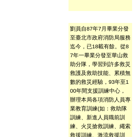
檔
案
應
用
劉員自87年7月畢業分發
至臺北市政府消防局服務
榮
譽
迄今，已18載有餘。從8
榜
7年一畢業分發至華山救
助分隊，學習到許多救災
聯
救護及救助技能、累積無
絡
資
數的救災經驗，93年至1
訊
00年間支援訓練中心，
辦理本局各項消防人員專
相
業教育訓練(如：救助隊
關
連
訓練、新進人員職前訓
結
練、火災搶救訓練、繩索
救援訓練、激流救援訓