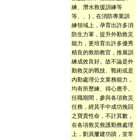
陽
練、潛水救援訓練等
光
法
等、、)，在消防專業訓
案
練領域上，孕育出許多消
專
防生力軍，提升外勤救災
區
能力，更培育出許多優秀
揭
精良的救助教官，推展訓
弊
練成效良好。故不論是外
者
勤救災的戰技、戰術或是
保
內勤處理公文業務能力，
護
專
均有所歷練、得心應手。
區
任職期間，參與各項救災
任務，經其手中成功挽回
個
之寶貴性命，不計其數，
人
資
在各項救災救護勤務處理
料
上，劉員屢建功蹟，並常
保