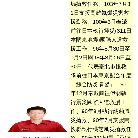
塌搶救任務、103年7月3
導
教
1日支援高雄氣爆災害救
育
援勤務、100年3月奉派
前往日本執行震災(311日
下
本關東地震)國際人道救
載
專
援工作、96年8月30日至
區
9月2日與98年8月26日至
30日，代表臺北市搜救
民
隊前往日本東京配合年度
力
園
「綜合防災演習」、91
地
年12月奉派前往伊朗執
行震災國際人道救援工
政
作、90年9月執行納莉風
府
資
災搶救、90年7月支援南
訊
投縣執行桃芝風災搶救任
公