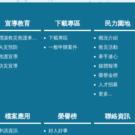
宣導教育
下載專區
民力園地
禮讓救災救護車輛須知
下載專區
概況介紹
火災預防
一般申辦案件
救災活動
救護宣導
牽手連心
防災宣導
媒體報導
榮譽金榜
人才招募
更多...
檔案應用
榮譽榜
聯絡資訊
申請資訊
好人好事