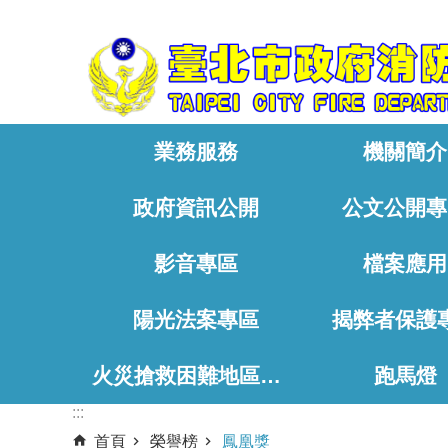
:::
跳到主要內容區塊
業務服務
機關簡介
政府資訊公開
公文公開專
影音專區
檔案應用
陽光法案專區
揭弊者保護
火災搶救困難地區、消防通道相關資料
跑馬燈
:::
首頁
榮譽榜
鳳凰獎