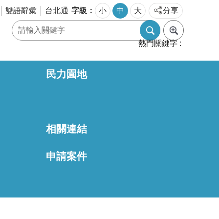
字級
雙語辭彙
台北通
小
中
大
分享
熱門關鍵字
民力園地
相關連結
區
申請案件