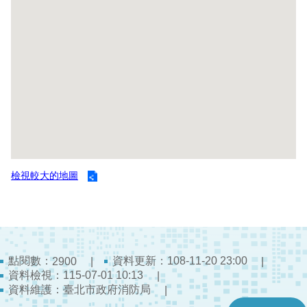
開
公
文
公
開
專
區
統
計
檢視較大的地圖
資
料
影
音
點閱數：
資料更新：108-11-20 23:00
2900
專
資料檢視：115-07-01 10:13
區
資料維護：臺北市政府消防局