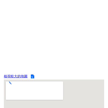
導
教
育
下
載
專
區
民
力
園
地
檢視較大的地圖
政
府
資
訊
公