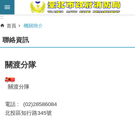
跳到主要內容區塊
:::
:::
進
首頁
機關簡介
階
搜
聯絡資訊
尋
業
關渡分隊
務
服
務
關渡分隊
機
電話 : (02)28586084
關
簡
北投區知行路345號
介
宣