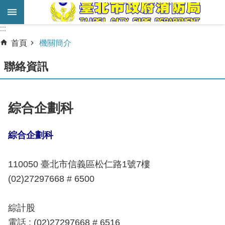
跳到主要內容區塊
:::
:::
進
首頁
機關簡介
階
搜
聯絡資訊
尋
業
綜合企劃科
務
服
綜合企劃科
務
機
110050
臺北市信義區松仁路1號7樓
關
(02)27297668 # 6500
簡
介
綜計股
宣
電話 : (02)27297668 # 6516