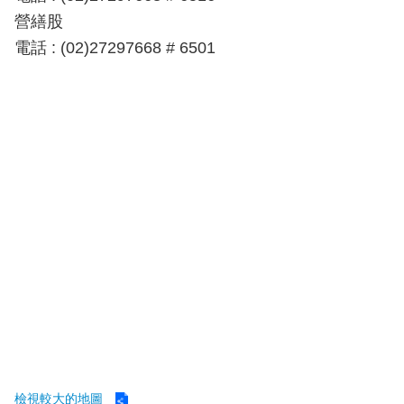
導
營繕股
教
電話 : (02)27297668 # 6501
育
下
載
專
區
民
力
園
地
政
府
資
訊
公
檢視較大的地圖