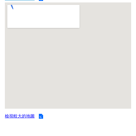
開
公
文
公
開
專
區
統
計
資
料
影
音
檢視較大的地圖
專
區