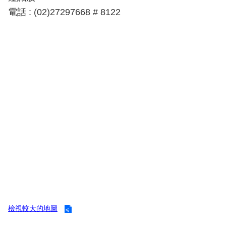
導
電話 : (02)27297668 # 8122
教
育
下
載
專
區
民
力
園
地
政
府
資
訊
檢視較大的地圖
公