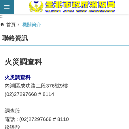
跳到主要內容區塊
:::
:::
進
首頁
機關簡介
階
搜
聯絡資訊
尋
業
火災調查科
務
服
火災調查科
務
內湖區成功路二段376號9樓
機
(02)27297668
# 8114
關
簡
調查股
介
電話 : (02)27297668 # 8110
宣
鑑識股