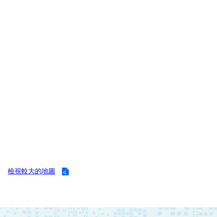
開
公
文
公
開
專
區
統
計
資
料
影
檢視較大的地圖
音
專
區