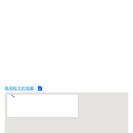
導
教
育
下
載
專
區
民
力
園
地
檢視較大的地圖
政
府
資
訊
公