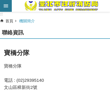
跳到主要內容區塊
:::
:::
進
首頁
機關簡介
階
搜
聯絡資訊
尋
業
寶橋分隊
務
服
寶橋分隊
務
機
電話 : (02)29395140
關
文山區樟新街2號
簡
介
宣