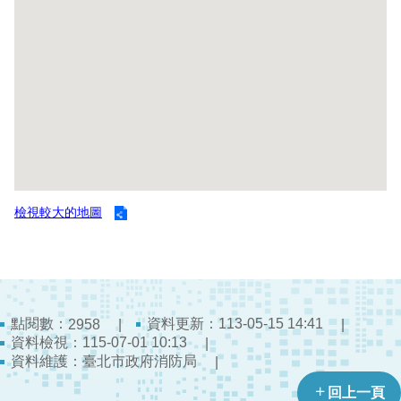
開
公
文
公
開
專
區
統
檢視較大的地圖
計
資
料
影
音
點閱數：
資料更新：113-05-15 14:41
2958
資料檢視：115-07-01 10:13
專
資料維護：臺北市政府消防局
區
回上一頁