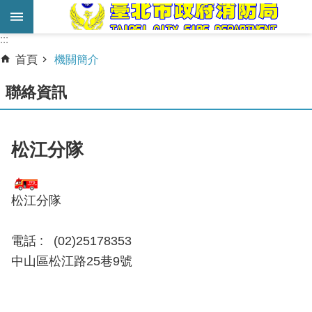
跳到主要內容區塊
:::
:::
進
首頁
機關簡介
階
搜
聯絡資訊
尋
業
松江分隊
務
服
務
松江分隊
機
電話 :
關
(02)25178353
簡
中山區松江路25巷9號
介
宣