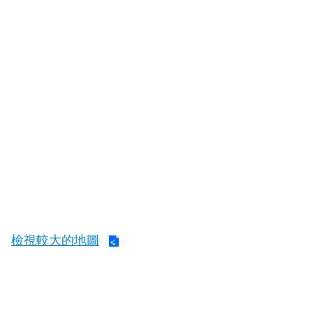
導
教
育
下
載
專
區
民
力
園
地
政
檢視較大的地圖
府
資
訊
公