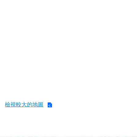
開
公
文
公
開
專
區
統
計
資
料
影
檢視較大的地圖
音
專
區