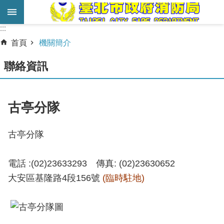
跳到主要內容區塊
:::
:::
進
首頁
機關簡介
階
搜
聯絡資訊
尋
業
古亭分隊
務
服
古亭分隊
務
機
電話 :
(02)23633293 傳真: (02)23630652
關
大安區基隆路4段156號
(臨時駐地)
簡
介
宣