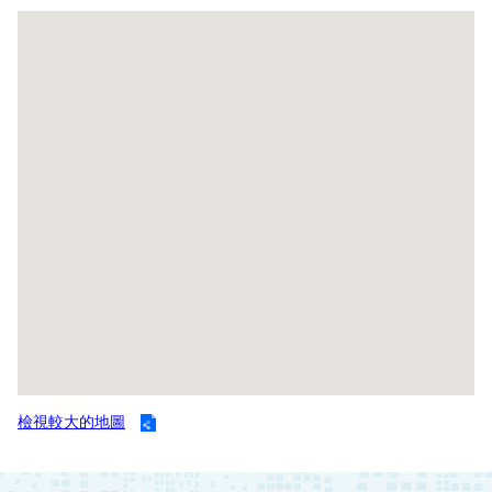
導
教
育
下
載
專
區
民
力
園
地
政
府
檢視較大的地圖
資
訊
公