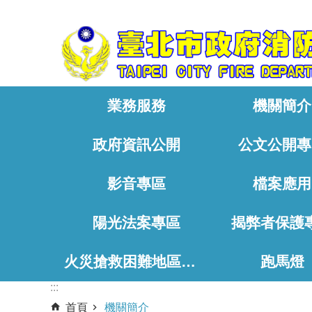
:::
跳到主要內容區塊
業務服務
機關簡介
政府資訊公開
公文公開專
影音專區
檔案應用
陽光法案專區
揭弊者保護
火災搶救困難地區、消防通道相關資料
跑馬燈
:::
首頁
機關簡介