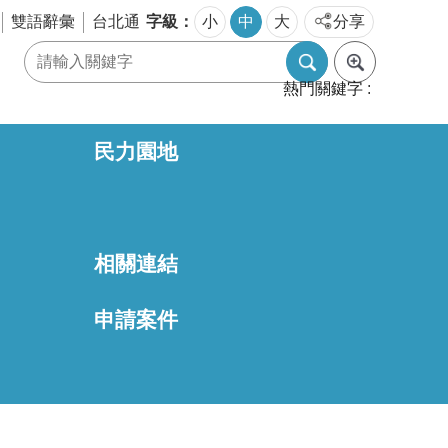
字級
雙語辭彙
台北通
小
中
大
分享
熱門關鍵字
民力園地
相關連結
區
申請案件