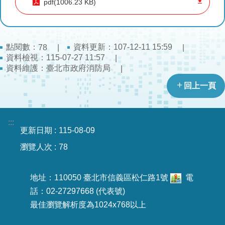
pdf(1006.23 KB)
導
教
育
點閱數：
資料更新：107-12-11 15:59
78
下
資料檢視：115-07-27 11:57
載
資料維護：臺北市政府消防局
專
回上一頁
區
民
:::
力
更新日期
115-08-09
園
瀏覽人次
78
地
政
地址：110050 臺北市信義區松仁路1號
電
府
話：02-27297668 (代表號)
資
最佳瀏覽解析度為1024x768以上
訊
公