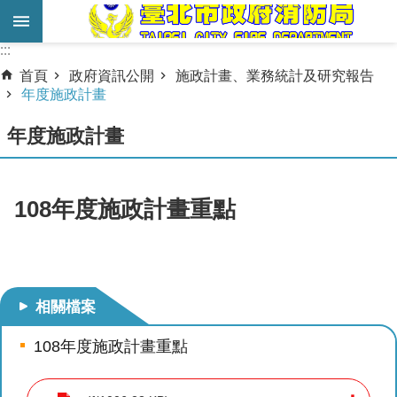
跳到主要內容區塊
:::
:::
進
首頁
政府資訊公開
施政計畫、業務統計及研究報告
階
年度施政計畫
搜
年度施政計畫
尋
業
務
108年度施政計畫重點
服
務
機
關
相關檔案
簡
108年度施政計畫重點
介
宣