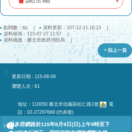
pdf(1.01 MB)
導
教
育
點閱數：
資料更新：107-12-11 16:13
60
下
資料檢視：115-07-27 11:57
載
資料維護：臺北市政府消防局
專
回上一頁
區
民
:::
力
更新日期
115-08-09
園
瀏覽人次
61
地
政
地址：110050 臺北市信義區松仁路1號
電
府
話：02-27297668 (代表號)
資
最佳瀏覽解析度為1024x768以上
訊
因本府網路於115年8月9日(日)上午9時至下
公