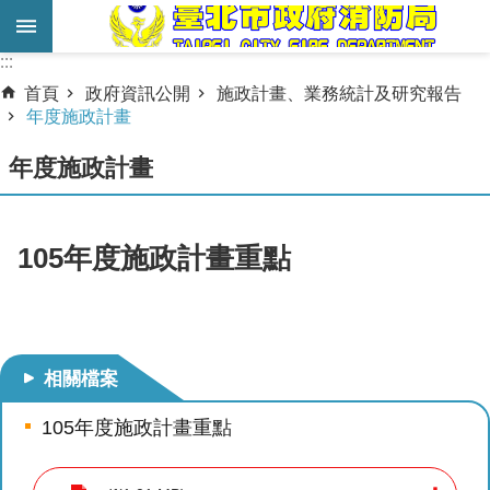
跳到主要內容區塊
:::
:::
進
首頁
政府資訊公開
施政計畫、業務統計及研究報告
階
年度施政計畫
搜
年度施政計畫
尋
業
務
105年度施政計畫重點
服
務
機
關
相關檔案
簡
105年度施政計畫重點
介
宣